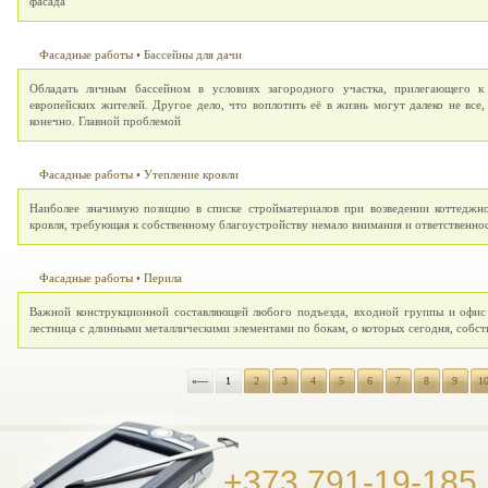
фасада
Фасадные работы
•
Бассейны для дачи
Обладать личным бассейном в условиях загородного участка, прилегающего 
европейских жителей. Другое дело, что воплотить её в жизнь могут далеко не все,
конечно. Главной проблемой
Фасадные работы
•
Утепление кровли
Наиболее значимую позицию в списке стройматериалов при возведении коттеджно
кровля, требующая к собственному благоустройству немало внимания и ответственно
Фасадные работы
•
Перила
Важной конструкционной составляющей любого подъезда, входной группы и офис 
лестница с длинными металлическими элементами по бокам, о которых сегодня, собст
«—
1
2
3
4
5
6
7
8
9
1
+373 791-19-185