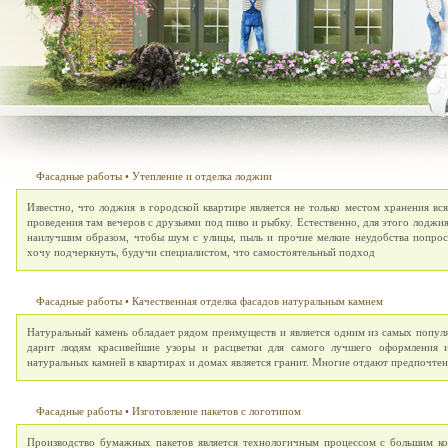
Фасадные работы
•
Утепление и отделка лоджии
Известно, что лоджия в городской квартире является не только местом хранения вс
проведения там вечеров с друзьями под пиво и рыбку. Естественно, для этого лоджи
наилучшим образом, чтобы шум с улицы, пыль и прочие мелкие неудобства попро
хочу подчеркнуть, будучи специалистом, что самостоятельный подход
Фасадные работы
•
Качественная отделка фасадов натуральным камнем
Натуральный камень обладает рядом преимуществ и является одним из самых попу
дарит людям красивейшие узоры и расцветки для самого лучшего оформления 
натуральных камней в квартирах и домах является гранит. Многие отдают предпочте
Фасадные работы
•
Изготовление пакетов с логотипом
Производство бумажных пакетов является технологичным процессом с большим к