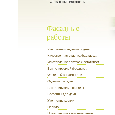
Отделочные материалы
- укладка ламината
- укладка паркетной доски
- все о гипсокартоне
- настил ковролина
- разновидности обоев
- ламинат
- цокольный сайдинг
Фасадные
работы
Утепление и отделка лоджии
Качественная отделка фасадов...
Изготовление пакетов с логотипом
Вентилируемый фасад из...
Фасадный керамогранит
Отделка фасадов
Вентилируемые фасады
Бассейны для дачи
Утепление кровли
Перила
Правильно межуем земельные...