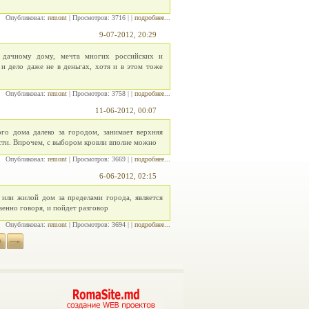
Опубликовал:
remont
| Просмотров: 3716 | |
подробнее...
9-07-2012, 20:29
к дачному дому, мечта многих российских и
 и дело даже не в деньгах, хотя и в этом тоже
Опубликовал:
remont
| Просмотров: 3758 | |
подробнее...
11-06-2012, 00:07
го дома далеко за городом, занимает верхняя
сти. Впрочем, с выбором кровли вполне можно
Опубликовал:
remont
| Просмотров: 3669 | |
подробнее...
6-06-2012, 02:15
или жилой дом за пределами города, является
венно говоря, и пойдет разговор
Опубликовал:
remont
| Просмотров: 3694 | |
подробнее...
0
—»