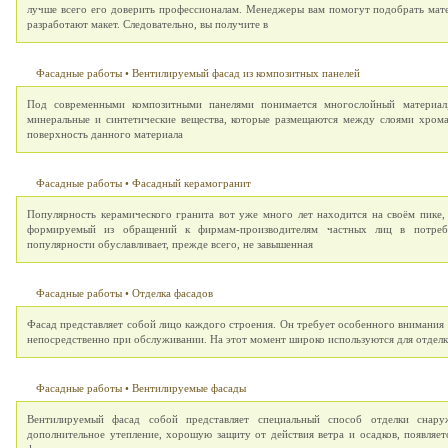
лучше всего его доверить профессионалам. Менеджеры вам помогут подобрать мате
разработают макет. Следовательно, вы получите в
Фасадные работы
•
Вентилируемый фасад из композитных панелей
Под современными композитными панелями понимается многослойный материал, 
минеральные и синтетические вещества, которые размещаются между слоями хрома
поверхность данного материала
Фасадные работы
•
Фасадный керамогранит
Популярность керамического гранита вот уже много лет находится на своём пике,
формируемый из обращений к фирмам-производителям частных лиц в потребит
популярности обуславливает, прежде всего, не завышенная
Фасадные работы
•
Отделка фасадов
Фасад представляет собой лицо каждого строения. Он требует особенного внимания п
непосредственно при обслуживании. На этот момент широко используются для отделк
Фасадные работы
•
Вентилируемые фасады
Вентилируемый фасад собой представляет специальный способ отделки снару
дополнительное утепление, хорошую защиту от действия ветра и осадков, появля