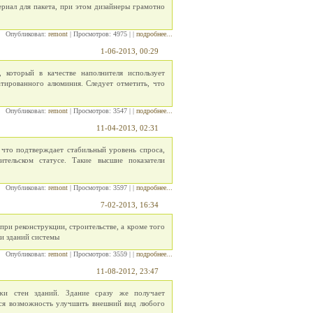
риал для пакета, при этом дизайнеры грамотно
Опубликовал:
remont
| Просмотров: 4975 | |
подробнее...
1-06-2013, 00:29
который в качестве наполнителя использует
тированного алюминия. Следует отметить, что
Опубликовал:
remont
| Просмотров: 3547 | |
подробнее...
11-04-2013, 02:31
 что подтверждает стабильный уровень спроса,
ельском статусе. Такие высшие показатели
Опубликовал:
remont
| Просмотров: 3597 | |
подробнее...
7-02-2013, 16:34
ри реконструкции, строительстве, а кроме того
и зданий системы
Опубликовал:
remont
| Просмотров: 3559 | |
подробнее...
11-08-2012, 23:47
жи стен зданий. Здание сразу же получает
ется возможность улучшить внешний вид любого