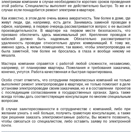
электрикам компании в случае необходимости коротких сроков проведения
этой работы. Специалисты выполнят ее действительно быстро. То же и в
случае если понадобится ремонт электрики в квартире.
Как известно, в этом деле очень важна аккуратность. Тем более в доме, где
живут люди, где, например, есть дети. Занимаясь заменой проводки в
офисе, например, в первую очередь рассматривается вопрос о ее высокой
производительности. В квартире на первом месте безопасность, что
призвано обеспечить здесь максимальный уют. Крепление проводов и
кабелей должно быть надежным. Обязательно рассматривается
удаленность проводки относительно других коммуникаций. К тому же,
именно здесь, в жилых помещениях, так важно, чтобы электропроводка не
была заметной, тем более не бросалась в глаза и вообще никому не
мешала.
Мастера компании справятся с работой любой сложности, независимо,
например, от планировки квартиры. Пожелания и требования заказчика,
конечно, учтутся. Работа качественная и быстрая гарантирована.
Особо стоит отметить, что сотрудники первоклассных компаний не только
выполняют ремонт электропроводки в квартире, не только помогают в деле
установки электропроводки своим заказчикам, но и в составлении проектов
с последующим согласованием в государственных органах. Здесь также
всегда готовы дать соответствующие консультации по многим специальным
вопросам.
В случае заинтересованности в сотрудничестве с компанией, либо при
желании узнать о ней больше, получить грамотную консультацию, а также
при решении заказать электромонтажные работы, Вы можете позвонить,
чтобы связаться со специалистом, либо оставить заявку по электронной
почте.