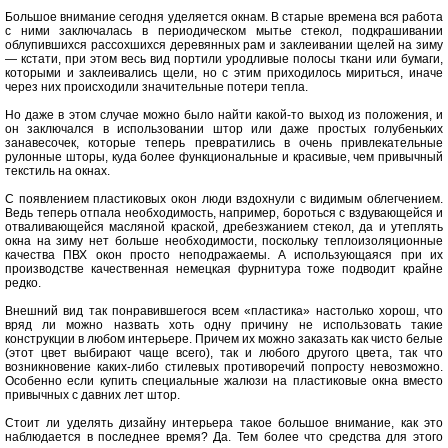
Большое внимание сегодня уделяется окнам. В старые времена вся работа
с ними заключалась в периодическом мытье стекол, подкрашивании
облупившихся рассохшихся деревянных рам и заклеивании щелей на зиму
— кстати, при этом весь вид портили уродливые полосы ткани или бумаги,
которыми и заклеивались щели, но с этим приходилось мириться, иначе
через них происходили значительные потери тепла.
Но даже в этом случае можно было найти какой-то выход из положения, и
он заключался в использовании штор или даже простых голубеньких
занавесочек, которые теперь превратились в очень привлекательные
рулонные шторы, куда более функциональные и красивые, чем привычный
текстиль на окнах.
С появлением пластиковых окон люди вздохнули с видимым облегчением.
Ведь теперь отпала необходимость, например, бороться с вздувающейся и
отваливающейся масляной краской, дребезжанием стекол, да и утеплять
окна на зиму нет больше необходимости, поскольку теплоизоляционные
качества ПВХ окон просто неподражаемы. А использующаяся при их
производстве качественная немецкая фурнитура тоже подводит крайне
редко.
Внешний вид так понравившегося всем «пластика» настолько хорош, что
вряд ли можно назвать хоть одну причину не использовать такие
конструкции в любом интерьере. Причем их можно заказать как чисто белые
(этот цвет выбирают чаще всего), так и любого другого цвета, так что
возникновение каких-либо стилевых противоречий попросту невозможно.
Особенно если купить специальные жалюзи на пластиковые окна вместо
привычных с давних лет штор.
Стоит ли уделять дизайну интерьера такое большое внимание, как это
наблюдается в последнее время? Да. Тем более что средства для этого