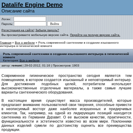
Datalife Engine Demo
Описание сайта
Логин:
Пароль:
Регистрация на сайте!
Забыли пароль?
Вы просматриваете мобильную версию сайта.
Перейти на полную версию сайта.
Главная
»
Все о мебели
» Роль современной сантехники в создании изысканного
интерьера в гигиенической комнате
Роль современной сантехники в создании изысканного интерьера в гигиенической
комнате
Категория:
Все о мебели
автор:
remont
| 29-02-2012, 01:16 | Просмотров: 1903
Современное гигиеническое пространство сегодня является тем
помещением, в котором создается изысканный и неповторимый интерьер.
Для достижения подобных целей, потребители используют
высококачественные отделочные материалы, а также самые лучшие
варианты сантехнического оборудования.
В настоящее время существует масса производителей, которые
предлагают вниманию пользователей свои творения, способные привести
в неописуемый восторг даже наиболее искушенных и придирчивых
клиентов. Так, например, на одной из лидирующих позиций находится
cантехника из Германии Дуравит. О ее высоком качестве, практичности,
функциональности и эстетичности известно во всем мире. Поклонники
данных изделий сумели по достоинству оценить все преимущества
продукции.