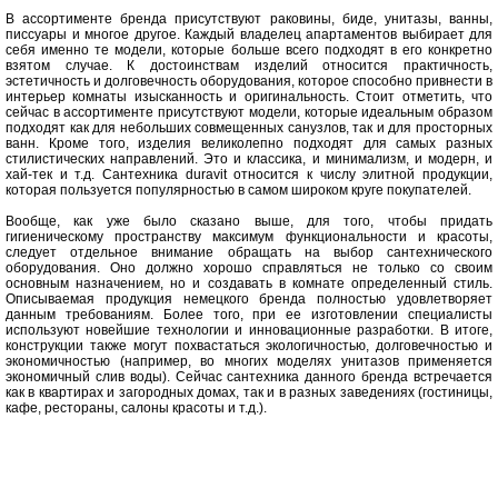
В ассортименте бренда присутствуют раковины, биде, унитазы, ванны,
писсуары и многое другое. Каждый владелец апартаментов выбирает для
себя именно те модели, которые больше всего подходят в его конкретно
взятом случае. К достоинствам изделий относится практичность,
эстетичность и долговечность оборудования, которое способно привнести в
интерьер комнаты изысканность и оригинальность. Стоит отметить, что
сейчас в ассортименте присутствуют модели, которые идеальным образом
подходят как для небольших совмещенных санузлов, так и для просторных
ванн. Кроме того, изделия великолепно подходят для самых разных
стилистических направлений. Это и классика, и минимализм, и модерн, и
хай-тек и т.д. Сантехника duravit относится к числу элитной продукции,
которая пользуется популярностью в самом широком круге покупателей.
Вообще, как уже было сказано выше, для того, чтобы придать
гигиеническому пространству максимум функциональности и красоты,
следует отдельное внимание обращать на выбор сантехнического
оборудования. Оно должно хорошо справляться не только со своим
основным назначением, но и создавать в комнате определенный стиль.
Описываемая продукция немецкого бренда полностью удовлетворяет
данным требованиям. Более того, при ее изготовлении специалисты
используют новейшие технологии и инновационные разработки. В итоге,
конструкции также могут похвастаться экологичностью, долговечностью и
экономичностью (например, во многих моделях унитазов применяется
экономичный слив воды). Сейчас сантехника данного бренда встречается
как в квартирах и загородных домах, так и в разных заведениях (гостиницы,
кафе, рестораны, салоны красоты и т.д.).