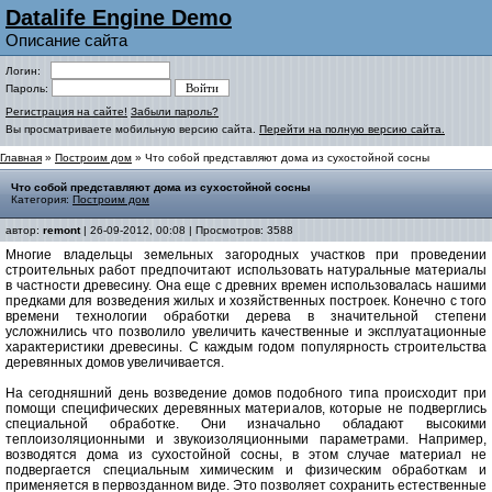
Datalife Engine Demo
Описание сайта
Логин:
Пароль:
Регистрация на сайте!
Забыли пароль?
Вы просматриваете мобильную версию сайта.
Перейти на полную версию сайта.
Главная
»
Построим дом
» Что собой представляют дома из сухостойной сосны
Что собой представляют дома из сухостойной сосны
Категория:
Построим дом
автор:
remont
| 26-09-2012, 00:08 | Просмотров: 3588
Многие владельцы земельных загородных участков при проведении
строительных работ предпочитают использовать натуральные материалы
в частности древесину. Она еще с древних времен использовалась нашими
предками для возведения жилых и хозяйственных построек. Конечно с того
времени технологии обработки дерева в значительной степени
усложнились что позволило увеличить качественные и эксплуатационные
характеристики древесины. С каждым годом популярность строительства
деревянных домов увеличивается.
На сегодняшний день возведение домов подобного типа происходит при
помощи специфических деревянных материалов, которые не подверглись
специальной обработке. Они изначально обладают высокими
теплоизоляционными и звукоизоляционными параметрами. Например,
возводятся дома из сухостойной сосны, в этом случае материал не
подвергается специальным химическим и физическим обработкам и
применяется в первозданном виде. Это позволяет сохранить естественные