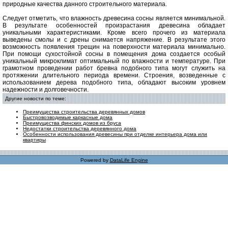
природные качества данного строительного материала.
Следует отметить, что влажность древесина сосны является минимальной.
В результате особенностей произрастания древесина обладает
уникальными характеристиками. Кроме всего прочего из материала
выведены смолы и с дрены снимается напряжение. В результате этого
возможность появления трещин на поверхности материала минимально.
При помощи сухостойной сосны в помещения дома создается особый
уникальный микроклимат оптимальный по влажности и температуре. При
грамотном проведении работ бревна подобного типа могут служить на
протяжении длительного периода времени. Строения, возведенные с
использованием дерева подобного типа, обладают высоким уровнем
надежности и долговечности.
Другие новости по теме:
Преимущества строительства деревянных домов
Быстровозводимые каркасные дома
Преимущества финских домов из бруса
Недостатки строительства деревянного дома
Особенности использования древесины при отделке интерьера дома или
квартиры
Powered by
DataLife Engine