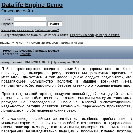
Datalife Engine Demo
Описание сайта
Логин:
Пароль:
Регистрация на сайте!
Забыли пароль?
Вы просматриваете мобильную версию сайта.
Перейти на полную версию сайта.
Главная
»
Ремонт
» Ремонт автомобилей шкода в Москве
Ремонт автомобилей шкода в Москве
Категория:
Ремонт
автор:
remont
| 10-12-2014, 09:38 | Просмотров: 3944
Любое транспортное средство, каким-бы концерном оно не было
произведено, подвержено риску образования различных проблем с
механикой, двигателем и так далее. Однако следует подчеркнуть, что
подавляющее большинство поломок в машине возникает из-за
неправильного, безграмотного и безответственного отношения владельца.
Просто так, никакой агрегат, предусмотренный одной или другой частью
автомашины, не выйдет из строя, наложив тем самым массу материальных
расходов на автовладельца. Особенно высокой эксплуатационной
надежностью сегодня славятся автомобили зарубежного производства,
ломающиеся по обыкновению крайне редко.
К сожалению, российские автолюбители, особенно пребывающие в
молодом возрасте, не проявляют особой ответственности в управлении
своим транспортным средством, тем самым, подвергая его значительным
перегрузкам, незамедлительно ведущим к поломкам. Именно поэтому,