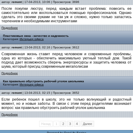
автор:
remont
| 17-04-2013, 10:06 | Просмотров: 3696
После покупки люстру, перед каждым встает проблема: повесить ее
самостоятельно или воспользоваться помощью профессионалов. Однако
сделать это своими руками не так уж и сложно, нужно только запастись
терпением и необходимыми инструментами
Подробнее
Пластиковые окна - качество и надежность
Категория:
Интерьер офиса
автор:
remont
| 13-04-2013, 02:16 | Просмотров: 3612
Современная жизнь ставит перед человеком и современные проблемы,
одна из которых - обеспечить максимально уютный теплый дом. Такой
подход дает возможность сберечь энергоресурсы и защитить человека от
шума, который присущ современным мегаполисам
Подробнее
Как правильно обустроить рабочий уголок школьника
Категория:
Интерьер офиса
автор:
remont
| 13-04-2013, 02:15 | Просмотров: 3652
Если ребенок пошел в школу, это не только волнующий и радостный
момент, но и новые заботы. В связи с этим перед родителями возникает
вопрос: как правильно обустроить рабочий уголок школьника
Подробнее
Назад
1
2
3
4
Далее
Powered by
DataLife Engine