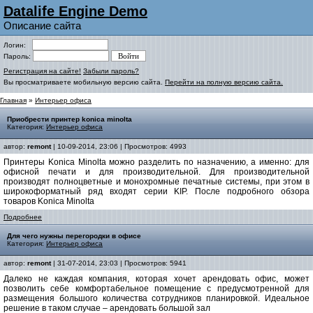
Datalife Engine Demo
Описание сайта
Логин:
Пароль:
Регистрация на сайте!
Забыли пароль?
Вы просматриваете мобильную версию сайта.
Перейти на полную версию сайта.
Главная
»
Интерьер офиса
Приобрести принтер konica minolta
Категория:
Интерьер офиса
автор:
remont
| 10-09-2014, 23:06 | Просмотров: 4993
Принтеры Konica Minolta можно разделить по назначению, а именно: для
офисной печати и для производительной. Для производительной
производят полноцветные и монохромные печатные системы, при этом в
широкоформатный ряд входят серии KIP. После подробного обзора
товаров Konica Minolta
Подробнее
Для чего нужны перегородки в офисе
Категория:
Интерьер офиса
автор:
remont
| 31-07-2014, 23:03 | Просмотров: 5941
Далеко не каждая компания, которая хочет арендовать офис, может
позволить себе комфортабельное помещение с предусмотренной для
размещения большого количества сотрудников планировкой. Идеальное
решение в таком случае – арендовать большой зал