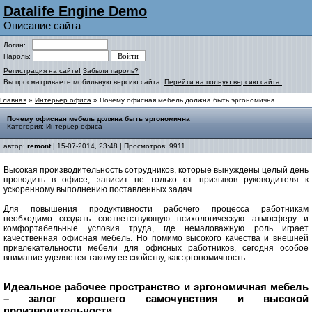
Datalife Engine Demo
Описание сайта
Логин:
Пароль:
Регистрация на сайте!
Забыли пароль?
Вы просматриваете мобильную версию сайта.
Перейти на полную версию сайта.
Главная
»
Интерьер офиса
» Почему офисная мебель должна быть эргономична
Почему офисная мебель должна быть эргономична
Категория:
Интерьер офиса
автор:
remont
| 15-07-2014, 23:48 | Просмотров: 9911
Высокая производительность сотрудников, которые вынуждены целый день
проводить в офисе, зависит не только от призывов руководителя к
ускоренному выполнению поставленных задач.
Для повышения продуктивности рабочего процесса работникам
необходимо создать соответствующую психологическую атмосферу и
комфортабельные условия труда, где немаловажную роль играет
качественная офисная мебель. Но помимо высокого качества и внешней
привлекательности мебели для офисных работников, сегодня особое
внимание уделяется такому ее свойству, как эргономичность.
Идеальное рабочее пространство и эргономичная мебель
– залог хорошего самочувствия и высокой
производительности