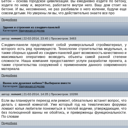
Бетон – основа городской цивилизации. Вы ежедневно ездите по бетону,
ходите по нему и, вероятно, работаете внутри него. Ваш дом стоит на
бетоне. И вы, несомненно, не раз разбивали о него коленки, будучи еще
совсем детьми. Но уверены ли вы, что действительно знаете все про
Подробнее
Здания и строения из сэндвич-панелей
Категория:
Наружная отделка
автор:
remont
| 22-02-2014, 23:40 | Просмотров: 3463
Сэндвич-панели представляют собой универсальный стройматериал, у
которого есть ряд преимуществ. Технологии строительства модульных, а
также сборных зданий из сэндвич-панелей дает возможность качественно и
максимально оперативно возводить объекты самой разной степени
сложности. Наша компания предоставляет услуги разработки проекта, а
также строительства сооружений с применением данного современного
материала
Подробнее
Ванна или душевая кабина? Выбираем вместе
Категория:
Наружная отделка
автор:
remont
| 21-02-2014, 14:35 | Просмотров: 10266
Если вы планируете переезд или ремонт, обязательно встанет вопрос, что
делать с ванной комнатой. Уже который год на тематических форумах
ломают копья любители понежиться в теплой водичке, утверждающие, что
без полноценной ванны не обойтись, и приверженцы функциональности.
По словам
Подробнее