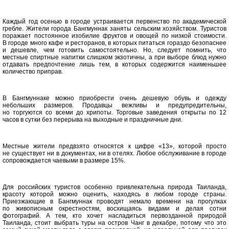
Каждый год осенью в городе устраивается первенство по академической
гребле. Жители города Бангмуннак заняты сельским хозяйством. Туристов
поражает постоянное изобилие фруктов и овощей по низкой стоимости.
В городе много кафе и ресторанов, в которых питаться гораздо безопаснее
и дешевле, чем готовить самостоятельно. Но, следует помнить, что
местные спиртные напитки слишком экзотичны, а при выборе блюд нужно
отдавать предпочтение лишь тем, в которых содержится наименьшее
количество приправ.
В Бангмуннаке можно приобрести очень дешевую обувь и одежду
небольших размеров. Продавцы вежливы и предупредительны,
но торгуются со всеми до хрипоты. Торговые заведения открыты по 12
часов в сутки без перерыва на выходные и праздничные дни.
Местные жители предвзято относятся к цифре «13», которой просто
не существует ни в документах, ни в отелях. Любое обслуживание в городе
сопровождается чаевыми в размере 15%.
Для российских туристов особенно привлекательна природа Таиланда,
красоту которой можно оценить, находясь в любом городе страны.
Приезжающие в Бангмуннак проводят немало времени на прогулках
по живописным окрестностям, восхищаясь видами и делая сотни
фотографий. А тем, кто хочет насладиться первозданной природой
Таиланда, стоит выбрать туры на остров Чанг в декабре, потому что это