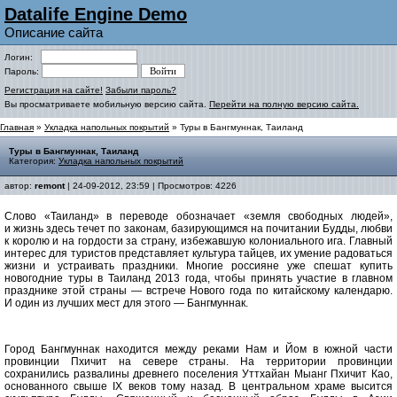
Datalife Engine Demo
Описание сайта
Логин:
Пароль:
Регистрация на сайте!
Забыли пароль?
Вы просматриваете мобильную версию сайта.
Перейти на полную версию сайта.
Главная
»
Укладка напольных покрытий
» Туры в Бангмуннак, Таиланд
Туры в Бангмуннак, Таиланд
Категория:
Укладка напольных покрытий
автор:
remont
| 24-09-2012, 23:59 | Просмотров: 4226
Слово «Таиланд» в переводе обозначает «земля свободных людей»,
и жизнь здесь течет по законам, базирующимся на почитании Будды, любви
к королю и на гордости за страну, избежавшую колониального ига. Главный
интерес для туристов представляет культура тайцев, их умение радоваться
жизни и устраивать праздники. Многие россияне уже спешат купить
новогодние туры в Таиланд 2013 года, чтобы принять участие в главном
празднике этой страны — встрече Нового года по китайскому календарю.
И один из лучших мест для этого — Бангмуннак.
Город Бангмуннак находится между реками Нам и Йом в южной части
провинции Пхичит на севере страны. На территории провинции
сохранились развалины древнего поселения Уттхайан Мыанг Пхичит Као,
основанного свыше IX веков тому назад. В центральном храме высится