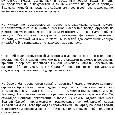
скульптура Будды. Священный и бесценный образ Будды в Азии
не продается и не покупается, а лишь «берется на время в аренду».
В храмах нужно быть предельно собранным и вести себя очень сдержанно,
чтобы не осквернить чувства верующих.
На улицах не рекомендуется громко разговаривать, махать руками
и привлекать к себе внимание. Местное население всегда дружелюбно
и искренне улыбаются даже незнакомым гостям, и в ответ ждут такой же
реакции. Светлокожие иностранцы, именуемые фарангами, называют
Таиланд «Страной Улыбок». У местных жителей два состояния: «санук»
и «сабай». Это когда радостно на душе и хорошо телу.
Соседний храм, сооруженный из кирпича и дерева, открыт для свободного
посещения. Он знаменит тем, что под его сводами проходили церемонии
присяги на верность правителю. Нынешний монарх Рама IX, царствующий
на троне 65 лет, известен как Король-Солнце, правит под популярным
среди монархов девизом «государство — это я».
На берегу Нан расположен самый знаменитый храм, в котором хранится
огромная бронзовая статуя Будды. Сюда часто приезжают не только
отдыхающие в Бангмуннаке, но и те, кто выбрал экскурсионные туры по
Таиланду. А в окрестностях города расположено уютное озеро Банг Фай Си,
служащее центром притяжения рыбаков из самых отдаленных мест.
Водный бассейн привлекателен разновидностями обитателей озера,
а среди рыбаков часто проходят соревнования. На берегу работает музей,
в котором демонстрируются снасти и виды водных обитателей, собранных
со всей Азии.