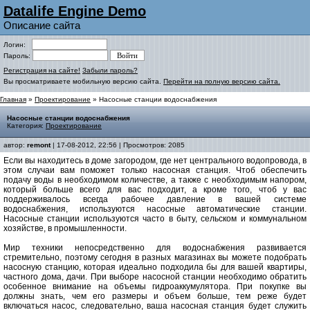
Datalife Engine Demo
Описание сайта
Логин:
Пароль:
Регистрация на сайте!
Забыли пароль?
Вы просматриваете мобильную версию сайта.
Перейти на полную версию сайта.
Главная
»
Проектирование
» Насосные станции водоснабжения
Насосные станции водоснабжения
Категория:
Проектирование
автор:
remont
| 17-08-2012, 22:56 | Просмотров: 2085
Если вы находитесь в доме загородом, где нет центрального водопровода, в
этом случаи вам поможет только насосная станция. Чтоб обеспечить
подачу воды в необходимом количестве, а также с необходимым напором,
который больше всего для вас подходит, а кроме того, чтоб у вас
поддерживалось всегда рабочее давление в вашей системе
водоснабжения, используются насосные автоматические станции.
Насосные станции используются часто в быту, сельском и коммунальном
хозяйстве, в промышленности.
Мир техники непосредственно для водоснабжения развивается
стремительно, поэтому сегодня в разных магазинах вы можете подобрать
насосную станцию, которая идеально подходила бы для вашей квартиры,
частного дома, дачи. При выборе насосной станции необходимо обратить
особенное внимание на объемы гидроаккумулятора. При покупке вы
должны знать, чем его размеры и объем больше, тем реже будет
включаться насос, следовательно, ваша насосная станция будет служить