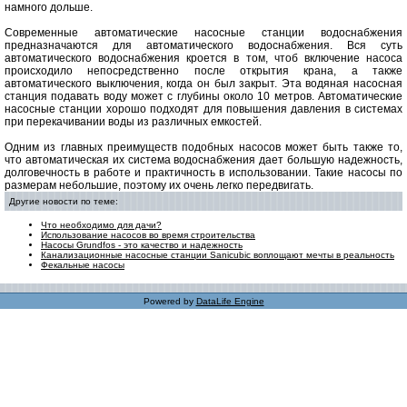
намного дольше.
Современные автоматические насосные станции водоснабжения
предназначаются для автоматического водоснабжения. Вся суть
автоматического водоснабжения кроется в том, чтоб включение насоса
происходило непосредственно после открытия крана, а также
автоматического выключения, когда он был закрыт. Эта водяная насосная
станция подавать воду может с глубины около 10 метров. Автоматические
насосные станции хорошо подходят для повышения давления в системах
при перекачивании воды из различных емкостей.
Одним из главных преимуществ подобных насосов может быть также то,
что автоматическая их система водоснабжения дает большую надежность,
долговечность в работе и практичность в использовании. Такие насосы по
размерам небольшие, поэтому их очень легко передвигать.
Другие новости по теме:
Что необходимо для дачи?
Использование насосов во время строительства
Насосы Grundfos - это качество и надежность
Канализационные насосные станции Sanicubic воплощают мечты в реальность
Фекальные насосы
Powered by
DataLife Engine