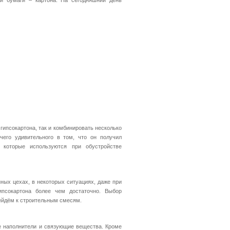
ой бумаги – картона. На сегодняшний день
гипсокартона, так и комбинировать несколько
чего удивительного в том, что он получил
 которые используются при обустройстве
ых цехах, в некоторых ситуациях, даже при
ипсокартона более чем достаточно. Выбор
рейдём к строительным смесям.
 наполнители и связующие вещества. Кроме