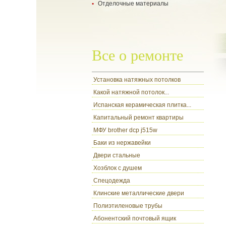
Отделочные материалы
- укладка ламината
- укладка паркетной доски
- все о гипсокартоне
- настил ковролина
- разновидности обоев
- ламинат
- цокольный сайдинг
Все о ремонте
Установка натяжных потолков
Какой натяжной потолок...
Испанская керамическая плитка...
Капитальный ремонт квартиры
МФУ brother dcp j515w
Баки из нержавейки
Двери стальные
Хозблок с душем
Спецодежда
Клинские металлические двери
Полиэтиленовые трубы
Абонентский почтовый ящик