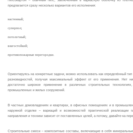
Гипсокартон – обычный гипс, заключённый в каркасную оболочку из плотн
предлагается сразу несколько вариантов его исполнения:
настенный;
суперпол;
потолочный;
влагостойкий;
противопожарные перегородки.
Ориентируясь на конкретные задачи, можно использовать как определённый тип 
разновидностей, получая максимальный эффект от его применения. Нет ни
достаточно широкое применение в различных строительных технологиях,
промышленных и жилых сооружений.
В частных домовладениях и квартирах, в офисных помещениях и в промышленн
наружной отделке – вариаций и возможностей практической реализации г
направления и техники зависит от поставленных целей, а потому, давайте-ка пе
Строительные смеси – композитные составы, включающие в себя минеральные