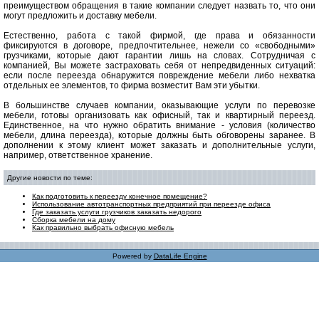
преимуществом обращения в такие компании следует назвать то, что они
могут предложить и доставку мебели.
Естественно, работа с такой фирмой, где права и обязанности
фиксируются в договоре, предпочтительнее, нежели со «свободными»
грузчиками, которые дают гарантии лишь на словах. Сотрудничая с
компанией, Вы можете застраховать себя от непредвиденных ситуаций:
если после переезда обнаружится повреждение мебели либо нехватка
отдельных ее элементов, то фирма возместит Вам эти убытки.
В большинстве случаев компании, оказывающие услуги по перевозке
мебели, готовы организовать как офисный, так и квартирный переезд.
Единственное, на что нужно обратить внимание - условия (количество
мебели, длина переезда), которые должны быть обговорены заранее. В
дополнении к этому клиент может заказать и дополнительные услуги,
например, ответственное хранение.
Другие новости по теме:
Как подготовить к переезду конечное помещение?
Использование автотранспортных предприятий при переезде офиса
Где заказать услуги грузчиков заказать недорого
Сборка мебели на дому
Как правильно выбрать офисную мебель
Powered by
DataLife Engine