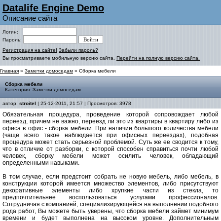
Datalife Engine Demo
Описание сайта
Логин:
Пароль:
Регистрация на сайте!
Забыли пароль?
Вы просматриваете мобильную версию сайта.
Перейти на полную версию сайта.
Главная
»
Заметки домоседам
» Сборка мебели
Сборка мебели
Категория:
Заметки домоседам
автор:
stroitel
| 25-12-2011, 21:57 | Просмотров: 3978
Обязательная процедура, проведение которой сопровождает любой
переезд, причем не важно, переезд ли это из квартиры в квартиру либо из
офиса в офис - сборка мебели. При наличии большого количества мебели
(чаще всего такое наблюдается при офисных переездах), подобная
процедура может стать серьезной проблемой. Суть же ее сводится к тому,
что в отличие от разборки, с которой способен справиться почти любой
человек, сборку мебели может осилить человек, обладающий
определенными навыками.
В том случае, если предстоит собрать не новую мебель, либо мебель, в
конструкции которой имеется множество элементов, либо присутствуют
декоративные элементы либо хрупкие части из стекла, то
предпочтительнее воспользоваться услугами профессионалов.
Сотрудничая с компанией, специализирующейся на выполнении подобного
рода работ, Вы можете быть уверены, что сборка мебели займет минимум
времени и будет выполнена на высоком уровне. Дополнительным