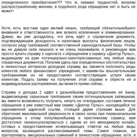
определенного приобретения?!? Что ж, никаких трудностей, вопреки
распространённому мнению, в подобного рода обращении нет и быть не
может!
Хотя, есть все-таки один мелкий нюанс, требующий обязательнейшего
внимания и ответственности, вне всякого исключения и элиминирования.
Думаю, вы уже догадались, что речь идёт о справочном документе,
подтверждающем доходность и налоговые выплаты физическим лицом,
согласно ряду требований соответственной законодательной базы. Чтобы
вы не думали себе лишнего и не очень переживали, я рекомендую вам
просто купить справку о зарплате с обращением к сервису «Доктор Пульс»,
выдающему на руки потенциально-заинтересованных лиц любые виды
справочных документов. Получив здесь при определенных обстоятельствах
и личностных интересах доходную справку, вы сможете пополнить ряды
клиентов любого финансового учреждения, с какими-бы взыскательными
требованиями он не предоставлял соответствующие услуги своим
клиентам. Подать заявку на получение этой справки и обрести её в
индивидуальное распоряжение, вы можете прямо сейчас.
Справку о доходах 2 ндфл к дальнейшему предоставлению её банку,
выдвигающему серьезные требования своим потенциальным заёмщикам,
вы имеете возможность получить, ничуть не откладывая, составив личное
обращение в уже известный вам сервис «Доктор Пульс», находящийся по
одноименной адресной ссылке, стоящей двумя строками выше. Для
обретения максимальной уверенности в своих силах при первоначальном
обращении к этому популярнейшему и престижному сервису, вам
достаточно проконсультироваться с одним из его менеджеров онлайн,
готовых к предоставлению исчерпывающих ответов на любые виды
вопросов, касающиеся рассматриваемой темы. Самое главное, не
претерпевать эмоциональных сомнений в личностном обращении, хотя, в