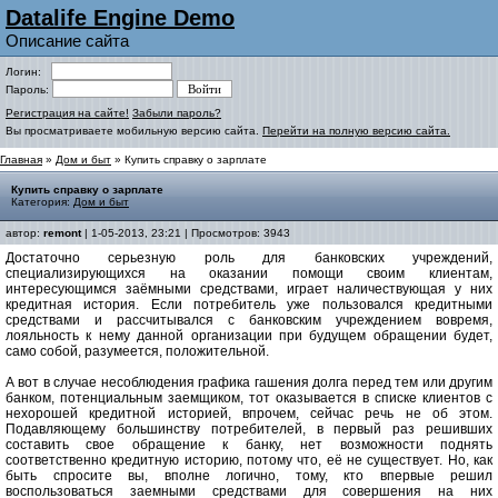
Datalife Engine Demo
Описание сайта
Логин:
Пароль:
Регистрация на сайте!
Забыли пароль?
Вы просматриваете мобильную версию сайта.
Перейти на полную версию сайта.
Главная
»
Дом и быт
» Купить справку о зарплате
Купить справку о зарплате
Категория:
Дом и быт
автор:
remont
| 1-05-2013, 23:21 | Просмотров: 3943
Достаточно серьезную роль для банковских учреждений,
специализирующихся на оказании помощи своим клиентам,
интересующимся заёмными средствами, играет наличествующая у них
кредитная история. Если потребитель уже пользовался кредитными
средствами и рассчитывался с банковским учреждением вовремя,
лояльность к нему данной организации при будущем обращении будет,
само собой, разумеется, положительной.
А вот в случае несоблюдения графика гашения долга перед тем или другим
банком, потенциальным заемщиком, тот оказывается в списке клиентов с
нехорошей кредитной историей, впрочем, сейчас речь не об этом.
Подавляющему большинству потребителей, в первый раз решивших
составить свое обращение к банку, нет возможности поднять
соответственно кредитную историю, потому что, её не существует. Но, как
быть спросите вы, вполне логично, тому, кто впервые решил
воспользоваться заемными средствами для совершения на них