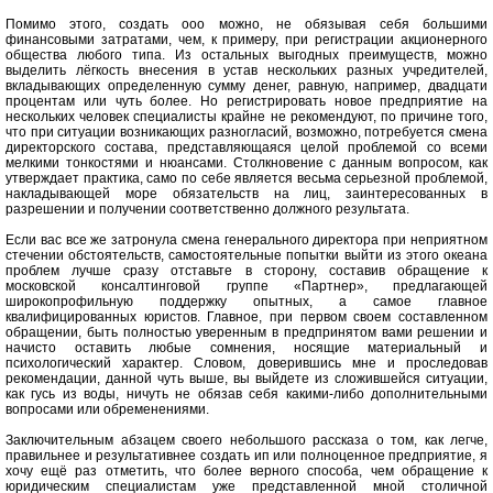
Помимо этого, создать ооо можно, не обязывая себя большими
финансовыми затратами, чем, к примеру, при регистрации акционерного
общества любого типа. Из остальных выгодных преимуществ, можно
выделить лёгкость внесения в устав нескольких разных учредителей,
вкладывающих определенную сумму денег, равную, например, двадцати
процентам или чуть более. Но регистрировать новое предприятие на
нескольких человек специалисты крайне не рекомендуют, по причине того,
что при ситуации возникающих разногласий, возможно, потребуется смена
директорского состава, представляющаяся целой проблемой со всеми
мелкими тонкостями и нюансами. Столкновение с данным вопросом, как
утверждает практика, само по себе является весьма серьезной проблемой,
накладывающей море обязательств на лиц, заинтересованных в
разрешении и получении соответственно должного результата.
Если вас все же затронула смена генерального директора при неприятном
стечении обстоятельств, самостоятельные попытки выйти из этого океана
проблем лучше сразу отставьте в сторону, составив обращение к
московской консалтинговой группе «Партнер», предлагающей
широкопрофильную поддержку опытных, а самое главное
квалифицированных юристов. Главное, при первом своем составленном
обращении, быть полностью уверенным в предпринятом вами решении и
начисто оставить любые сомнения, носящие материальный и
психологический характер. Словом, доверившись мне и проследовав
рекомендации, данной чуть выше, вы выйдете из сложившейся ситуации,
как гусь из воды, ничуть не обязав себя какими-либо дополнительными
вопросами или обременениями.
Заключительным абзацем своего небольшого рассказа о том, как легче,
правильнее и результативнее создать ип или полноценное предприятие, я
хочу ещё раз отметить, что более верного способа, чем обращение к
юридическим специалистам уже представленной мной столичной