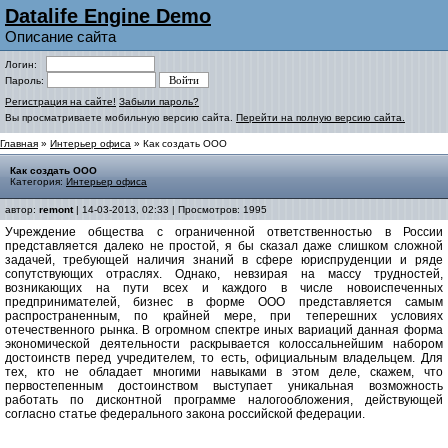
Datalife Engine Demo
Описание сайта
Логин:
Пароль:
Регистрация на сайте!
Забыли пароль?
Вы просматриваете мобильную версию сайта.
Перейти на полную версию сайта.
Главная
»
Интерьер офиса
» Как создать ООО
Как создать ООО
Категория:
Интерьер офиса
автор:
remont
| 14-03-2013, 02:33 | Просмотров: 1995
Учреждение общества с ограниченной ответственностью в России
представляется далеко не простой, я бы сказал даже слишком сложной
задачей, требующей наличия знаний в сфере юриспруденции и ряде
сопутствующих отраслях. Однако, невзирая на массу трудностей,
возникающих на пути всех и каждого в числе новоиспеченных
предпринимателей, бизнес в форме ООО представляется самым
распространенным, по крайней мере, при теперешних условиях
отечественного рынка. В огромном спектре иных вариаций данная форма
экономической деятельности раскрывается колоссальнейшим набором
достоинств перед учредителем, то есть, официальным владельцем. Для
тех, кто не обладает многими навыками в этом деле, скажем, что
первостепенным достоинством выступает уникальная возможность
работать по дисконтной программе налогообложения, действующей
согласно статье федерального закона российской федерации.