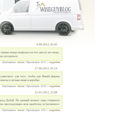
4-08-2012, 02:45
первая пицца появилась почти двести лет назад.
дно догадаться
Опубликовал:
remont
| Просмотров: 4171 | |
подробнее...
27-06-2012, 01:24
 существует для того, чтобы для Вашей фирмы
ументы и личные вещи в коробки
Опубликовал:
remont
| Просмотров: 6276 | |
подробнее...
22-05-2012, 23:08
ород Дубай. На данный момент сюда стекаются
в, преследующих цель заработка, исчисляемого
Опубликовал:
remont
| Просмотров: 3791 | |
подробнее...