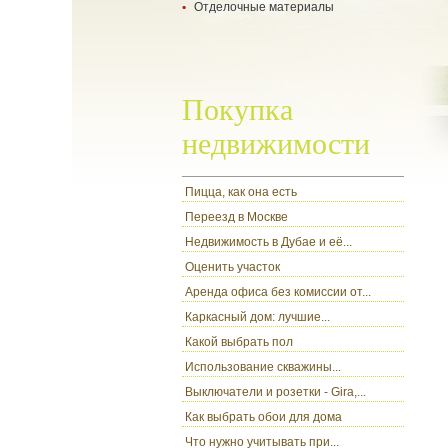
Отделочные материалы
- укладка ламината
- укладка паркетной доски
- все о гипсокартоне
- настил ковролина
- разновидности обоев
- ламинат
- цокольный сайдинг
Покупка
недвижимости
Пицца, как она есть
Переезд в Москве
Недвижимость в Дубае и её...
Оценить участок
Аренда офиса без комиссии от...
Каркасный дом: лучшие...
Какой выбрать пол
Использование скважины...
Выключатели и розетки - Gira,...
Как выбрать обои для дома
Что нужно учитывать при...