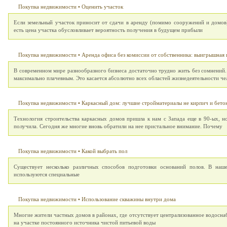
Покупка недвижимости
•
Оценить участок
Если земельный участок приносит от сдачи в аренду (помимо сооружений и домов)
есть цена участка обусловливает вероятность получения в будущем прибыли
Покупка недвижимости
•
Аренда офиса без комиссии от собственника: выигрышная 
В современном мире разнообразного бизнеса достаточно трудно жить без сомнений. А
максимально плачевным. Это касается абсолютно всех областей жизнедеятельности че
Покупка недвижимости
•
Каркасный дом: лучшие стройматериалы не кирпич и бето
Технология строительства каркасных домов пришла к нам с Запада еще в 90-ых, н
получила. Сегодня же многие вновь обратили на нее пристальное внимание. Почему
Покупка недвижимости
•
Какой выбрать пол
Существует несколько различных способов подготовки оснований полов. В наш
используются специальные
Покупка недвижимости
•
Использование скважины внутри дома
Многие жители частных домов в районах, где отсутствует централизованное водосна
на участке постоянного источника чистой питьевой воды