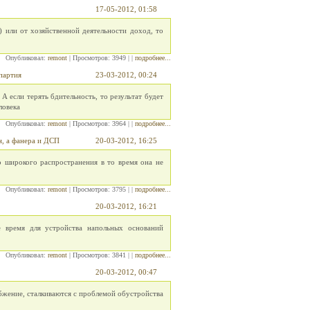
17-05-2012, 01:58
 или от хозяйственной деятельности доход, то
Опубликовал:
remont
| Просмотров: 3949 | |
подробнее...
партия
23-03-2012, 00:24
 если терять бдительность, то результат будет
ловека
Опубликовал:
remont
| Просмотров: 3964 | |
подробнее...
н, а фанера и ДСП
20-03-2012, 16:25
о широкого распространения в то время она не
Опубликовал:
remont
| Просмотров: 3795 | |
подробнее...
20-03-2012, 16:21
е время для устройства напольных оснований
Опубликовал:
remont
| Просмотров: 3841 | |
подробнее...
20-03-2012, 00:47
бжение, сталкиваются с проблемой обустройства