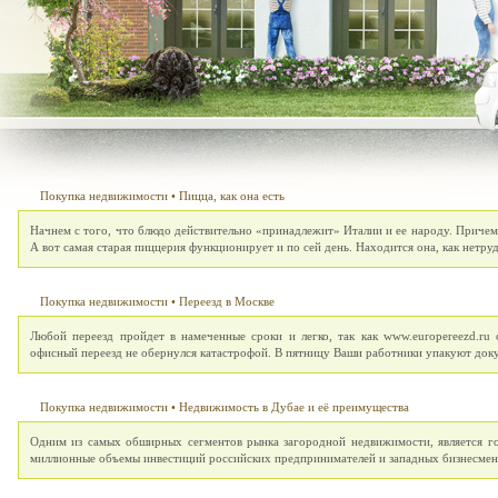
Покупка недвижимости
•
Пицца, как она есть
Начнем с того, что блюдо действительно «принадлежит» Италии и ее народу. Причем 
А вот самая старая пиццерия функционирует и по сей день. Находится она, как нетру
Покупка недвижимости
•
Переезд в Москве
Любой переезд пройдет в намеченные сроки и легко, так как www.europereezd.ru
офисный переезд не обернулся катастрофой. В пятницу Ваши работники упакуют док
Покупка недвижимости
•
Недвижимость в Дубае и её преимущества
Одним из самых обширных сегментов рынка загородной недвижимости, является г
миллионные объемы инвестиций российских предпринимателей и западных бизнесмено