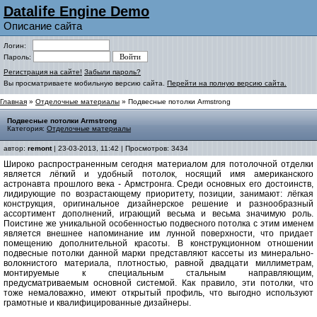
Datalife Engine Demo
Описание сайта
Логин:
Пароль:
Регистрация на сайте!
Забыли пароль?
Вы просматриваете мобильную версию сайта.
Перейти на полную версию сайта.
Главная
»
Отделочные материалы
» Подвесные потолки Armstrong
Подвесные потолки Armstrong
Категория:
Отделочные материалы
автор:
remont
| 23-03-2013, 11:42 | Просмотров: 3434
Широко распространенным сегодня материалом для потолочной отделки
является лёгкий и удобный потолок, носящий имя американского
астронавта прошлого века - Армстронга. Среди основных его достоинств,
лидирующие по возрастающему приоритету, позиции, занимают: лёгкая
конструкция, оригинальное дизайнерское решение и разнообразный
ассортимент дополнений, играющий весьма и весьма значимую роль.
Поистине же уникальной особенностью подвесного потолка с этим именем
является внешнее напоминание им лунной поверхности, что придает
помещению дополнительной красоты. В конструкционном отношении
подвесные потолки данной марки представляют кассеты из минерально-
волокнистого материала, плотностью, равной двадцати миллиметрам,
монтируемые к специальным стальным направляющим,
предусматриваемым основной системой. Как правило, эти потолки, что
тоже немаловажно, имеют открытый профиль, что выгодно используют
грамотные и квалифицированные дизайнеры.