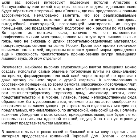
Если вас всерьез интересуют подвесные потолки Armstrong к
благоустройству ими жилой квартиры, офиса или дома, идеальнее всего
будет обратиться в торговый дом «Элегия», где они представлены полным
ассортиментом. Немаловажно заметить, что все реализовываемые
системы подвесных потолков этой марки отличаются, повторюсь,
выгоднейшей конструкцией, позволяющей монтировать их внутри
помещения, без предварительной подготовки его к работам по установке.
Во время их монтажа, если, конечно же, он выполняется
профессиональными мастерами, полностью отсутствует лишняя пыль и
грязь, чего не скажешь о других строительно-отделочных материалах,
присутствующих сегодня на рынке России. Кроме всех прочих технически
значимых показателей, подвесным потолкам данной марки принадлежит
ещё и способность препятствовать проникновению внутри помещения
лишнего звука, об этом отдельно!
Разумеется, наиболее высокую звукоизоляцию внутри помещения можно
создать, используя самые обычные потолочные плиты из специального
материала, формирующего плотный слой, через который не проникает
даже чуточку лишнего звука с другой квартиры. К использованию в
собственном помещении, во время ремонта, классических потолочных плит,
вы можете прибегнуть опять-таки, с простым обращением к уже известному
вам санкт-петербургскому торговому дому, имеющему, кстати, свое
представительство и в Москве. Главное, перед непосредственным сюда
обращением, быть уверенным в том, что именно вы желаете приобрести из
ассортимента наличествующих тут строительно-отделочных материалов,
предлагаемых, что немаловажно, по интересной, невысокой цене. Получить
истинное убеждение в моих словах, приведённых выше, вам будет легко,
воспользовавшись, вы адресной ссылкой, ведущей на главную страницу
интернет представительства магазина.
В заключительных строках своей небольшой статьи хочу выделить, что
материал предоставлен компанией Торговый Дом Элегия - оптовые