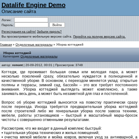
Datalife Engine Demo
Описание сайта
Логин:
Пароль:
Регистрация на сайте!
Забыли пароль?
Вы просматриваете мобильную версию сайта.
Перейти на полную версию сайта.
Главная
»
Отделочные материалы
» Уборка коттеджей
Уборка коттеджей
Категория:
Отделочные материалы
автор:
remont
| 20-09-2012, 00:01 | Просмотров: 3748
Коттедж, где проживает большая семья или молодая пара, а может
несколько поколений сразу, обязательно нуждается в полноценной и
качественной уборке. В основном, с переездом меняется уклад: открытые
поляны и террасы, зимний сад, бассейн – это все требует постоянного
внимания. Уборка коттеджей выглядеть может комплексно, а также
занимать весь день, а может быть незаметной для глаз и постепенной.
Вопрос об уборке коттеджей выносится на повестку практически сразу
после переезда. Иногда требуется предварительная уборка коттеджей
после строителей либо же генеральная уборка после завоза техники,
мебели, работы установщиков – быстрый и масштабный марш-бросок
чистоты с совершенно отменными результатами.
Рассмотрим, что же входит в данный комплекс быстрый:
• тщательная уборка технических и жилых помещений;
• очистка мягкой мебели и мойка ковров, включая уход за антикварной, а