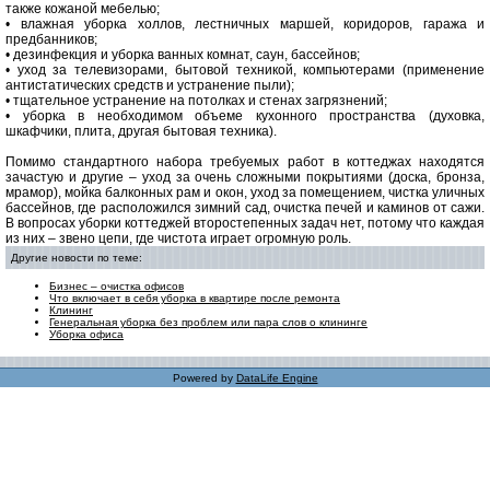
также кожаной мебелью;
• влажная уборка холлов, лестничных маршей, коридоров, гаража и
предбанников;
• дезинфекция и уборка ванных комнат, саун, бассейнов;
• уход за телевизорами, бытовой техникой, компьютерами (применение
антистатических средств и устранение пыли);
• тщательное устранение на потолках и стенах загрязнений;
• уборка в необходимом объеме кухонного пространства (духовка,
шкафчики, плита, другая бытовая техника).
Помимо стандартного набора требуемых работ в коттеджах находятся
зачастую и другие – уход за очень сложными покрытиями (доска, бронза,
мрамор), мойка балконных рам и окон, уход за помещением, чистка уличных
бассейнов, где расположился зимний сад, очистка печей и каминов от сажи.
В вопросах уборки коттеджей второстепенных задач нет, потому что каждая
из них – звено цепи, где чистота играет огромную роль.
Другие новости по теме:
Бизнес – очистка офисов
Что включает в себя уборка в квартире после ремонта
Клининг
Генеральная уборка без проблем или пара слов о клининге
Уборка офиса
Powered by
DataLife Engine