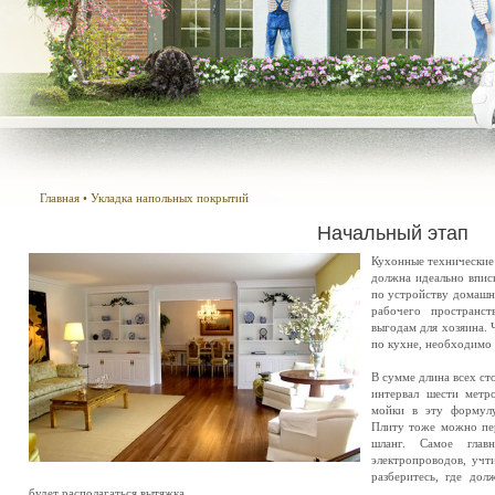
Главная
•
Укладка напольных покрытий
Начальный этап
Кухонные технические
должна идеально впис
по устройству домашне
рабочего пространс
выгодам для хозяина. 
по кухне, необходимо 
В сумме длина всех с
интервал шести метр
мойки в эту формулу
Плиту тоже можно пер
шланг. Самое глав
электропроводов, учт
разберитесь, где дол
будет располагаться вытяжка.