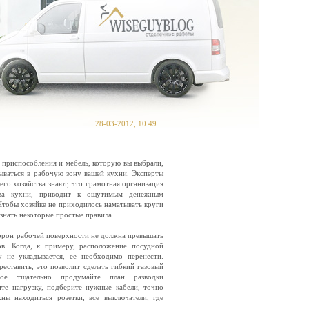
28-03-2012, 10:49
 приспособления и мебель, которую вы выбрали,
ываться в рабочую зону вашей кухни. Эксперты
го хозяйства знают, что грамотная организация
тва кухни, приводит к ощутимым денежным
Чтобы хозяйке не приходилось наматывать круги
знать некоторые простые правила.
торон рабочей поверхности не должна превышать
ов. Когда, к примеру, расположение посудной
 не укладывается, ее необходимо перенести.
еставить, это позволит сделать гибкий газовый
ное тщательно продумайте план разводки
ите нагрузку, подберите нужные кабели, точно
жны находиться розетки, все выключатели, где