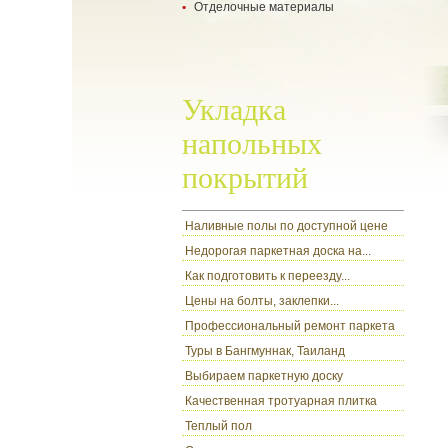
Отделочные материалы
- укладка ламината
- укладка паркетной доски
- все о гипсокартоне
- настил ковролина
- разновидности обоев
- ламинат
- цокольный сайдинг
Укладка
напольных
покрытий
Наливные полы по доступной цене
Недорогая паркетная доска на...
Как подготовить к переезду...
Цены на болты, заклепки...
Профессиональный ремонт паркета
Туры в Бангмуннак, Таиланд
Выбираем паркетную доску
Качественная тротуарная плитка
Теплый пол