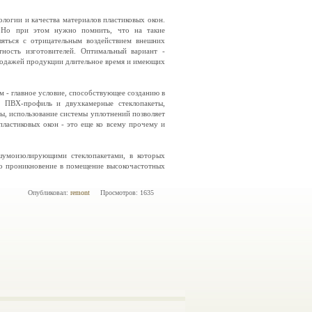
логии и качества материалов пластиковых окон.
. Но при этом нужно помнить, что на такие
ляться с отрицательным воздействием внешних
тность изготовителей. Оптимальный вариант -
родажей продукции длительное время и имеющих
- главное условие, способствующее созданию в
 ПВХ-профиль и двухкамерные стеклопакеты,
ы, использование системы уплотнений позволяет
пластиковых окон - это еще ко всему прочему и
шумоизолирующими стеклопакетами, в которых
но проникновение в помещение высокочастотных
Опубликовал:
remont
Просмотров: 1635