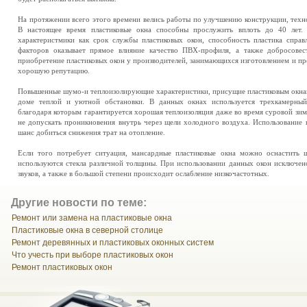
На протяжении всего этого времени велись работы по улучшению конструкции, техно
В настоящее время пластиковые окна способны прослужить вплоть до 40 лет
характеристмики как срок службы пластиковых окон, способность пластика справ
факторов оказывает прямое влияние качество ПВХ-профиля, а также добросовес
приобретение пластиковых окон у производителей, занимающихся изготовлением и п
хорошую репутацию.
Повышенные шумо-и теплоизолирующие характеристики, присущие пластиковым окнам 
доме теплой и уютной обстановки. В данных окнах используется трехкамерный
благодаря которым гарантируется хорошая теплоизоляция даже во время суровой зим
не допускать проникновения внутрь через щели холодного воздуха. Использование 
шанс добиться снижения трат на отопление.
Если того потребует ситуация, мансардные пластиковые окна можно оснастить 
используются стекла различной толщины. При использовании данных окон исключе
звуков, а также в большой степени происходит ослабление низкочастотных.
Другие новости по теме:
Ремонт или замена на пластиковые окна
Пластиковые окна в северной столице
Ремонт деревянных и пластиковых оконных систем
Что учесть при выборе пластиковых окон
Ремонт пластиковых окон