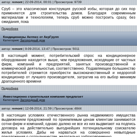
автор:
remont
| 22-09-2014, 00:01 | Просмотров: 9739
Сруб – это классическая конструкция русской избы, которая до сих пор
применяется для строительства домов. Благодаря современным
материалам и технологиям, теперь сруб можно построить сразу, без
ожидания, пока
Подробнее
Кондиционеры Aermec от АерГрупп
Категория:
Загородный дом
автор:
remont
| 9-09-2014, 13:47 | Просмотров: 5011
В настоящий момент, потребительский спрос на кондиционерное
оборудование находится выше, чем предложения, исходящие от частных
фирм, компаний и предприятий, занятых производственной и
коммерческой деятельностью, соответственно. Подавляющее большинство
потребителей стремится приобрести высококачественный и недорогой
кондиционер от лучшего производителя, затратив на его выбор минимум
драгоценного времени
Подробнее
Инвестиционно строительная компания предлагает
Категория:
Загородный дом
автор:
remont
| 12-08-2014, 21:59 | Просмотров: 4844
В настоящих условиях отечественного рынка недвижимого имущества
выдвижением предложений по приемлемым ценам клиентам занимаются
сотни фирм и компаний, однако далеко не все из них выдвигают на подпись
договора на действительно выгоднейших потенциальному соискателю
жилья условиях. Дабы не нарваться на совершенно невыгодные
предложения о сотрудничестве, желательно заблаговременно