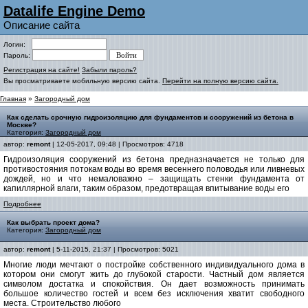
Datalife Engine Demo
Описание сайта
Логин:
Пароль:
Регистрация на сайте!
Забыли пароль?
Вы просматриваете мобильную версию сайта.
Перейти на полную версию сайта.
Главная
»
Загородный дом
Как сделать срочную гидроизоляцию для фундаментов и сооружений из бетона в
Москве?
Категория:
Загородный дом
автор:
remont
| 12-05-2017, 09:48 | Просмотров: 4718
Гидроизоляция сооружений из бетона предназначается не только для
противостояния потокам воды во время весеннего половодья или ливневых
дождей, но и что немаловажно – защищать стенки фундамента от
капиллярной влаги, таким образом, предотвращая впитывание воды его
Подробнее
Как выбрать проект дома?
Категория:
Загородный дом
автор:
remont
| 5-11-2015, 21:37 | Просмотров: 5021
Многие люди мечтают о постройке собственного индивидуального дома в
котором они смогут жить до глубокой старости. Частный дом является
символом достатка и спокойствия. Он дает возможность принимать
большое количество гостей и всем без исключения хватит свободного
места. Строительство любого