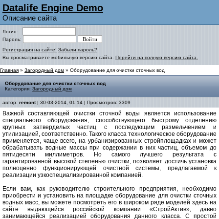
Datalife Engine Demo
Описание сайта
Логин:
Пароль:
Регистрация на сайте!
Забыли пароль?
Вы просматриваете мобильную версию сайта.
Перейти на полную версию сайта.
Главная
»
Загородный дом
» Оборудование для очистки сточных вод
Оборудование для очистки сточных вод
Категория:
Загородный дом
автор:
remont
| 30-03-2014, 01:14 | Просмотров: 3309
Важной составляющей очистки сточной воды является использование
специального оборудования, способствующего быстрому отделению
крупных затверделых частиц с последующим размельчением и
утилизацией, соответственно. Такого класса технологическое оборудование
применяется, чаще всего, на урбанизированных стройплощадках и может
обрабатывать водные массы при содержании в них частиц, объемом до
пятидесяти миллиметров. Но самого лучшего результата с
гарантированной высокой степенью очистки, позволяет достичь установка
полноценно функционирующей очистной системы, предлагаемой к
реализации узкоспециализированной компанией.
Если вам, как руководителю строительного предприятия, необходимо
приобрести и установить на площадке оборудование для очистки сточных
водных масс, вы можете посмотреть его в широком ряде моделей здесь на
сайте выдающейся российской компании «СтройАктив», давно
занимающейся реализацией оборудования данного класса. С простой