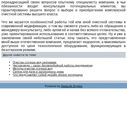
переадресацией своих вопросов опытному специалисту компании, в чьи
обязанности входит консультация потенциальных клиентов, вы
гарантированно решите вопрос о выборе и приобретении комплексной
очистной системы высшего класса.
Что же касается особенностей работы той или иной очистной системы в
современной модификации, о том вы сможете узнать либо из обращения к
менеджеру-консультанту, либо купив её и начав без всякого отлагательства,
узко ориентированное использование в соответственных целях. Ну и уже в
заключении своей небольшой статьи, хочу сказать, что представленная
мной выше отечественная компания, предлагает недорогое, а максимально
доступное по цене технологичное оборудование, функционирующее в
безотказном режиме.
Другие новости по теме:
Очистка сточных вод септиками
Чистая вода – залог бесперебойной работы предприятия
Методы очистки сточных вод
Септик для дачи и загородного дома
Что представляет собой дизайн проект интерьера
Powered by
DataLife Engine