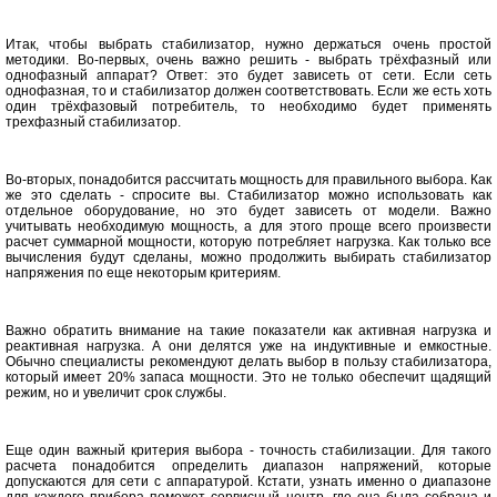
Итак, чтобы выбрать стабилизатор, нужно держаться очень простой
методики. Во-первых, очень важно решить - выбрать трёхфазный или
однофазный аппарат? Ответ: это будет зависеть от сети. Если сеть
однофазная, то и стабилизатор должен соответствовать. Если же есть хоть
один трёхфазовый потребитель, то необходимо будет применять
трехфазный стабилизатор.
Во-вторых, понадобится рассчитать мощность для правильного выбора. Как
же это сделать - спросите вы. Стабилизатор можно использовать как
отдельное оборудование, но это будет зависеть от модели. Важно
учитывать необходимую мощность, а для этого проще всего произвести
расчет суммарной мощности, которую потребляет нагрузка. Как только все
вычисления будут сделаны, можно продолжить выбирать стабилизатор
напряжения по еще некоторым критериям.
Важно обратить внимание на такие показатели как активная нагрузка и
реактивная нагрузка. А они делятся уже на индуктивные и емкостные.
Обычно специалисты рекомендуют делать выбор в пользу стабилизатора,
который имеет 20% запаса мощности. Это не только обеспечит щадящий
режим, но и увеличит срок службы.
Еще один важный критерия выбора - точность стабилизации. Для такого
расчета понадобится определить диапазон напряжений, которые
допускаются для сети с аппаратурой. Кстати, узнать именно о диапазоне