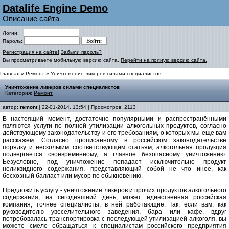
Datalife Engine Demo
Описание сайта
Логин:
Пароль:
Регистрация на сайте!
Забыли пароль?
Вы просматриваете мобильную версию сайта.
Перейти на полную версию сайта.
Главная
»
Ремонт
» Уничтожение ликеров силами специалистов
Уничтожение ликеров силами специалистов
Категория:
Ремонт
автор:
remont
| 22-01-2014, 13:54 | Просмотров: 2113
В настоящий момент, достаточно популярными и распространёнными
являются услуги по полной утилизации алкогольных продуктов, согласно
действующему законодательству и его требованиям, о которых мы еще вам
расскажем. Согласно прописанному в российском законодательстве
порядку и нескольким соответствующим статьям, алкогольная продукция
подвергается своевременному, а главное безопасному уничтожению.
Безусловно, под уничтожение попадает исключительно продукт
неликвидного содержания, представляющий собой не что иное, как
бесхозный балласт или мусор по обыкновению.
Предложить услугу - уничтожение ликеров и прочих продуктов алкогольного
содержания, на сегодняшний день, может единственная российская
компания, точнее специалисты, в ней работающие. Так, если вам, как
руководителю увеселительного заведения, бара или кафе, вдруг
потребовалась транспортировка с последующей утилизацией алкоголя, вы
можете смело обращаться к специалистам российского предприятия