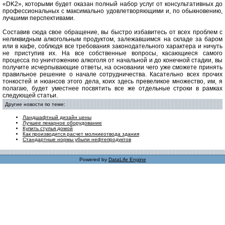
«DK2», которыми будет оказан полный набор услуг от консультативных до
профессиональных с максимально удовлетворяющими и, по обыкновению,
лучшими перспективами.
Составив сюда свое обращение, вы быстро избавитесь от всех проблем с
неликвидным алкогольным продуктом, залежавшимся на складе за баром
или в кафе, соблюдя все требования законодательного характера и ничуть
не приступив их. На все собственные вопросы, касающиеся самого
процесса по уничтожению алкоголя от начальной и до конечной стадии, вы
получите исчерпывающие ответы, на основании чего уже сможете принять
правильное решение о начале сотрудничества. Касательно всех прочих
тонкостей и нюансов этого дела, коих здесь превеликое множество, им, я
полагаю, будет уместнее посвятить все же отдельные строки в рамках
следующей статьи.
Другие новости по теме:
Ландшафтный дизайн цены
Лучшее пекарное оборудование
Купить стулья домой
Как производится расчет молниеотвода здания
Стандартные нормы убыли нефтепродуктов
Powered by
DataLife Engine