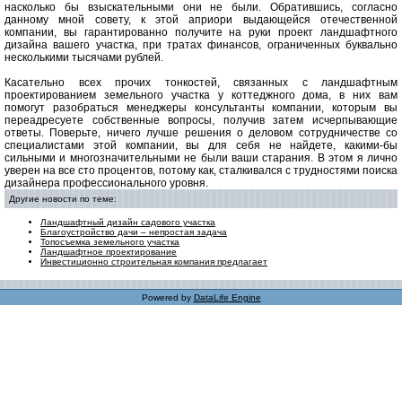
насколько бы взыскательными они не были. Обратившись, согласно
данному мной совету, к этой априори выдающейся отечественной
компании, вы гарантированно получите на руки проект ландшафтного
дизайна вашего участка, при тратах финансов, ограниченных буквально
несколькими тысячами рублей.
Касательно всех прочих тонкостей, связанных с ландшафтным
проектированием земельного участка у коттеджного дома, в них вам
помогут разобраться менеджеры консультанты компании, которым вы
переадресуете собственные вопросы, получив затем исчерпывающие
ответы. Поверьте, ничего лучше решения о деловом сотрудничестве со
специалистами этой компании, вы для себя не найдете, какими-бы
сильными и многозначительными не были ваши старания. В этом я лично
уверен на все сто процентов, потому как, сталкивался с трудностями поиска
дизайнера профессионального уровня.
Другие новости по теме:
Ландшафтный дизайн садового участка
Благоустройство дачи – непростая задача
Топосъемка земельного участка
Ландшафтное проектирование
Инвестиционно строительная компания предлагает
Powered by
DataLife Engine