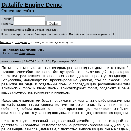
Datalife Engine Demo
Описание сайта
Логин:
Пароль:
Регистрация на сайте!
Забыли пароль?
Вы просматриваете мобильную версию сайта.
Перейти на полную версию сайта.
Главная
»
Ландшафт
» Ландшафтный дизайн цены
Ландшафтный дизайн цены
Категория:
Ландшафт
автор:
remont
| 29-07-2014, 21:18 | Просмотров: 3581
По мнению многих частных владельцев загородных домов и коттеджей,
лучшим способом полного благоустройства прилегающей территории
является реализация планов, согласно дизайн проекту ландшафта.
Безусловно, ландшафтное проектирование участка, точнее сказать, его
разбитие на ряды и отдельные зоны с последующим размещением там
альпийских горок и иных малых архитектурных форм, содержит в себе
массу сложностей, тонкостей и нюансов.
Идеальным вариантом будет поиск частной компании с работающими там
квалифицированными специалистами, которые рады будут принять на
себя ряд обязательств от проектирования до конечного разбития
земельного участка у загородного дома или коттеджа, стоящего за городом.
Если вам нужен хороший ландшафтный дизайн цены на который не
достигали бы заоблачных показателей, обратитесь в компанию «Дилэнд» и
работающим там специалистам, с легкостью выполняющим любые задачи,