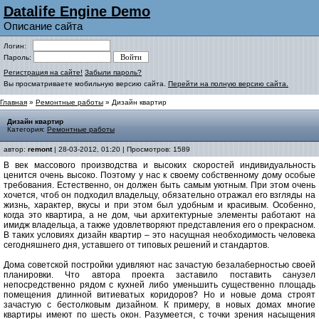
Datalife Engine Demo
Описание сайта
Логин:
Пароль:
Регистрация на сайте!
Забыли пароль?
Вы просматриваете мобильную версию сайта.
Перейти на полную версию сайта.
Главная
»
Ремонтные работы
» Дизайн квартир
Дизайн квартир
Категория:
Ремонтные работы
автор:
remont
| 28-03-2012, 01:20 | Просмотров: 1589
В век массового производства и высоких скоростей индивидуальность
ценится очень высоко. Поэтому у нас к своему собственному дому особые
требования. Естественно, он должен быть самым уютным. При этом очень
хочется, чтоб он подходил владельцу, обязательно отражал его взгляды на
жизнь, характер, вкусы и при этом был удобным и красивым. Особенно,
когда это квартира, а не дом, чьи архитектурные элементы работают на
имидж владельца, а также удовлетворяют представления его о прекрасном.
В таких условиях дизайн квартир – это насущная необходимость человека
сегодняшнего дня, уставшего от типовых решений и стандартов.
Дома советской постройки удивляют нас зачастую безалаберностью своей
планировки. Что автора проекта заставило поставить санузел
непосредственно рядом с кухней либо уменьшить существенно площадь
помещения длинной витиеватых коридоров? Но и новые дома строят
зачастую с бестолковым дизайном. К примеру, в новых домах многие
квартиры имеют по шесть окон. Разумеется, с точки зрения насыщения