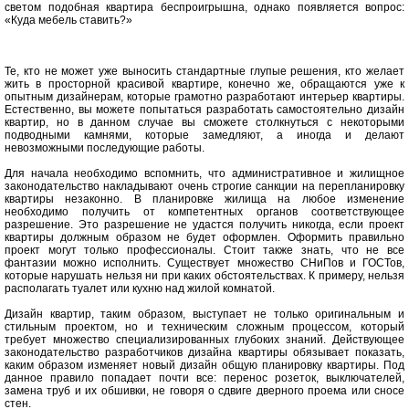
светом подобная квартира беспроигрышна, однако появляется вопрос:
«Куда мебель ставить?»
Те, кто не может уже выносить стандартные глупые решения, кто желает
жить в просторной красивой квартире, конечно же, обращаются уже к
опытным дизайнерам, которые грамотно разработают интерьер квартиры.
Естественно, вы можете попытаться разработать самостоятельно дизайн
квартир, но в данном случае вы сможете столкнуться с некоторыми
подводными камнями, которые замедляют, а иногда и делают
невозможными последующие работы.
Для начала необходимо вспомнить, что административное и жилищное
законодательство накладывают очень строгие санкции на перепланировку
квартиры незаконно. В планировке жилища на любое изменение
необходимо получить от компетентных органов соответствующее
разрешение. Это разрешение не удастся получить никогда, если проект
квартиры должным образом не будет оформлен. Оформить правильно
проект могут только профессионалы. Стоит также знать, что не все
фантазии можно исполнить. Существует множество СНиПов и ГОСТов,
которые нарушать нельзя ни при каких обстоятельствах. К примеру, нельзя
располагать туалет или кухню над жилой комнатой.
Дизайн квартир, таким образом, выступает не только оригинальным и
стильным проектом, но и техническим сложным процессом, который
требует множество специализированных глубоких знаний. Действующее
законодательство разработчиков дизайна квартиры обязывает показать,
каким образом изменяет новый дизайн общую планировку квартиры. Под
данное правило попадает почти все: перенос розеток, выключателей,
замена труб и их обшивки, не говоря о сдвиге дверного проема или сносе
стен.