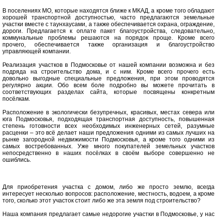
В поселениях МО, которые находятся ближе к МКАД, а кроме того обладают
хорошей транспортной доступностью, часто предлагаются земельные
участки вместе с таунхаусами, а также обеспечивается охрана, ограждение,
дороги. Предлагается к оплате пакет благоустройства, следовательно,
коммунальные проблемы решаются на порядок проще. Кроме всего
прочего, обеспечивается также организация и благоустройство
управляющей компании.
Реализация участков в Подмосковье от нашей компании возможна и без
подряда на строительство дома, и с ним. Кроме всего прочего есть
довольно выгодные специальные предложения, при этом проводятся
регулярно акции. Обо всем боле подробно вы можете прочитать в
соответствующих разделах сайта, которые посвящены конкретным
посёлкам.
Расположение в экологически безупречных, красивых, местах севера или
юга Подмосковья, подходящая транспортная доступность, повышенная
степень готовности всех необходимых инженерных сетей, разумные
расценки – это всё делает наши предложения одними из самых лучших на
рынке загородной недвижимости Подмосковья, а кроме того одними из
самых востребованных. Уже много покупателей земельных участков
непосредственно в наших посёлках в своём выборе совершенно не
ошиблись.
Для приобретения участка с домом, либо же просто землю, всегда
интересует несколько вопросов: расположение, местность, водоем, а кроме
того, сколько этот участок стоит либо же эта земля под строительство?
Наша компания предлагает самые недорогие участки в Подмосковье, у нас