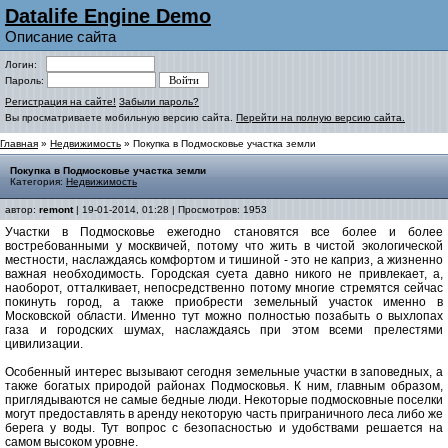
Datalife Engine Demo
Описание сайта
Логин:
Пароль:
Регистрация на сайте!
Забыли пароль?
Вы просматриваете мобильную версию сайта.
Перейти на полную версию сайта.
Главная
»
Недвижимость
» Покупка в Подмосковье участка земли
Покупка в Подмосковье участка земли
Категория:
Недвижимость
автор:
remont
| 19-01-2014, 01:28 | Просмотров: 1953
Участки в Подмосковье ежегодно становятся все более и более
востребованными у москвичей, потому что жить в чистой экологической
местности, наслаждаясь комфортом и тишиной - это не каприз, а жизненно
важная необходимость. Городская суета давно никого не привлекает, а,
наоборот, отталкивает, непосредственно потому многие стремятся сейчас
покинуть город, а также приобрести земельный участок именно в
Московской области. Именно тут можно полностью позабыть о выхлопах
газа и городских шумах, наслаждаясь при этом всеми прелестями
цивилизации.
Особенный интерес вызывают сегодня земельные участки в заповедных, а
также богатых природой районах Подмосковья. К ним, главным образом,
приглядываются не самые бедные люди. Некоторые подмосковные поселки
могут предоставлять в аренду некоторую часть приграничного леса либо же
берега у воды. Тут вопрос с безопасностью и удобствами решается на
самом высоком уровне.