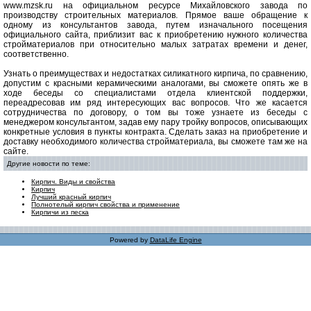
www.mzsk.ru на официальном ресурсе Михайловского завода по
производству строительных материалов. Прямое ваше обращение к
одному из консультантов завода, путем изначального посещения
официального сайта, приблизит вас к приобретению нужного количества
стройматериалов при относительно малых затратах времени и денег,
соответственно.
Узнать о преимуществах и недостатках силикатного кирпича, по сравнению,
допустим с красными керамическими аналогами, вы сможете опять же в
ходе беседы со специалистами отдела клиентской поддержки,
переадресовав им ряд интересующих вас вопросов. Что же касается
сотрудничества по договору, о том вы тоже узнаете из беседы с
менеджером консультантом, задав ему пару тройку вопросов, описывающих
конкретные условия в пункты контракта. Сделать заказ на приобретение и
доставку необходимого количества стройматериала, вы сможете там же на
сайте.
Другие новости по теме:
Кирпич. Виды и свойства
Кирпич
Лучший красный кирпич
Полнотелый кирпич свойства и применение
Кирпичи из песка
Powered by
DataLife Engine