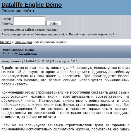
Datalife Engine Demo
Описание сайта
Логин:
Пароль:
Регистрация на сайте!
Забыли пароль?
Вы просматриваете мобильную версию сайта.
Перейти на полную версию сайта.
Главная
»
Строим дом
» Михайловский кирпич
Михайловский кирпич
Категория:
Строим дом
автор:
remont
| 17-09-2014, 11:36 | Просмотров: 5113
В работах по строительству жилых зданий, зачастую, используется кирпич
силикатный, о покупке которого через обращение к ведущему российскому
производителю мы вам далее и расскажем. При производстве белого
силикатного кирпича, что вполне логично, используется обыкновенный
песок и известь.
Конкуренцию этому стройматериалу не в состоянии составить даже самый
дорогостоящий красный кирпич, изготавливаемый соответственно из
обожжённой глины. Разумеется, силикатные стройматериалы в виде
небольших по величине кирпичных блоков, стоят многим дороже, чего, без
всяких условностей, не скажешь о красном керамическом кирпиче,
предлагаемом по заниженной относительно вышеописанного продукта
стоимости, но сейчас не об этом.
Если же вы планируете заняться строительством дома за городом с
применением исключительно силикатного кирпича, посмотрите его здесь