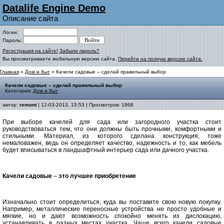
Datalife Engine Demo
Описание сайта
Логин:
Пароль:
Регистрация на сайте!
Забыли пароль?
Вы просматриваете мобильную версию сайта.
Перейти на полную версию сайта.
Главная
»
Дом и быт
» Качели садовые – сделай правильный выбор
Качели садовые – сделай правильный выбор
Категория:
Дом и быт
автор:
remont
| 12-03-2013, 15:53 | Просмотров: 1868
При выборе качелей для сада или загородного участка стоит
руководствоваться тем, что они должны быть прочными, комфортными и
стильными. Материал, из которого сделана конструкция, тоже
немаловажен, ведь он определяет качество, надежность и то, как мебель
будет вписываться в ландшафтный интерьер сада или дачного участка.
Качели садовые
–
это лучшее приобретение
Изначально стоит определиться, куда вы поставите свою новую покупку.
Например, металлические переносные устройства не просто удобные и
мягкие, но и дают возможность спокойно менять их дислокацию,
устанавливать в разных местах участка. Чаще всего качели садовые