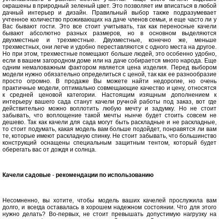
окрашены в природный зеленый цвет. Это позволяет им вписаться в любой
дачный интерьер и дизайн. Правильный выбор также подразумевает
учтенное количество проживающих на даче членов семьи, и еще часто ли у
Вас бывают гости. Это все стоит учитывать, так как переносные качели
бывают абсолютно разных размеров, но в основном выделяются
двухместные и трехместные. Двухместные, конечно же, меньше
трехместных, они легче и удобно переставляются с одного места на другое.
Но при этом, трехместные помещают больше людей, это особенно удобно,
если в вашем загородном доме или на даче собирается много народа. Еще
одним немаловажным фактором является цена изделия. Перед выбором
модели нужно обязательно определиться с ценой, так как ее разнообразие
просто огромно. В продаже Вы можете найти недорогие, но очень
практичные модели, оптимально совмещающие качество и цену, относятся
к средней ценовой категории. Настоящим изящным дополнением к
интерьеру вашего сада станут качели ручной работы под заказ, вот где
действительно можно воплотить любую мечту и задумку. Но не стоит
забывать, что воплощение такой мечты нынче будет стоить совсем не
дешево. Так как качели для сада могут быть раскладные и не раскладные,
то стоит подумать, какая модель вам больше подойдет, понравятся ли вам
те, которые имеют раскладную спинку. Не стоит забывать, что большинство
конструкций оснащены специальным защитным тентом, который будет
оберегать вас от дождя и солнца.
Качели садовые
-
рекомендации по использованию
Несомненно, вы хотите, чтобы модель ваших качелей прослужила вам
долго, и всегда оставалась в хорошем надежном состоянии. Что для этого
нужно делать? Во-первых, не стоит превышать допустимую нагрузку на