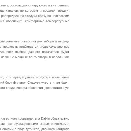
тему, состоящую из наружного и внутреннего
де каналов, по которым и проходит воздух.
 распределение воздуха сразу по нескольким
ния обеспечить комфортные температурные
специальные отверстия для забора и выхода
го мощность подбирается индивидуально под
ильности выбора данного показателя будет
то излишне мощные вентиляторы в небольшом
о, что перед подачей воздуха в помещение
ий блок фильтру. Следует учесть и тот факт,
ного кондиционера обеспечит дополнительную
 известного производителя Daikin обязательно
ми эксплуатационными характеристиками.
ениями в виде датчиков, двойного контроля