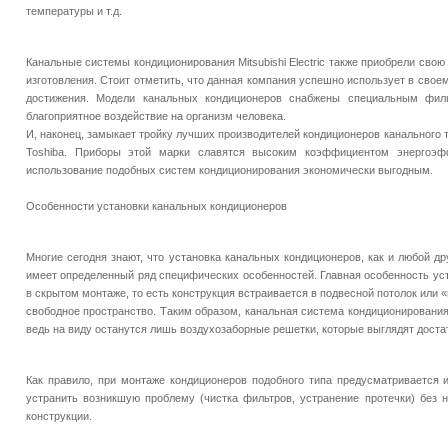
температуры и т.д.
Канальные системы кондиционирования Mitsubishi Electric также приобрели свою
изготовления. Стоит отметить, что данная компания успешно использует в сво
достижения. Модели канальных кондиционеров снабжены специальным филь
благоприятное воздействие на организм человека.
И, наконец, замыкает тройку лучших производителей кондиционеров канального 
Toshiba. Приборы этой марки славятся высоким коэффициентом энергоэфф
использование подобных систем кондиционирования экономически выгодным.
Особенности установки канальных кондиционеров
Многие сегодня знают, что установка канальных кондиционеров, как и любой д
имеет определенный ряд специфических особенностей. Главная особенность ус
в скрытом монтаже, то есть конструкция встраивается в подвесной потолок или 
свободное пространство. Таким образом, канальная система кондиционирования
ведь на виду останутся лишь воздухозаборные решетки, которые выглядят доста
Как правило, при монтаже кондиционеров подобного типа предусматривается и
устранить возникшую проблему (чистка фильтров, устранение протечки) без 
конструкции.