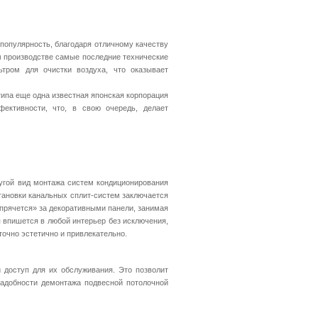
 популярность, благодаря отличному качеству
ем производстве самые последние технические
тром для очистки воздуха, что оказывает
типа еще одна известная японская корпорация
ективности, что, в свою очередь, делает
ругой вид монтажа систем кондиционирования
тановки канальных сплит-систем заключается
«прячется» за декоративными панели, занимая
 впишется в любой интерьер без исключения,
точно эстетично и привлекательно.
 доступ для их обслуживания. Это позволит
надобности демонтажа подвесной потолочной