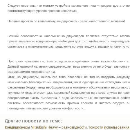
Следует отметить, что монтаж устройств канального типа – процесс достаточн
соответствующего уровня профессионализма.
Наличие проекта по канальному кондиционеру - залог качественного монтажа!
Важной особенностью канальных кондиционеров является отсутствие готов
проект канального кондиционера необходим для того, чтобы учесть индивидуал
организовать оптимальное распределение потоков воздуха, идущих от сплит-си
При проектировании системы воздухораспределения очень важно обеспечить 
Данный критерий является определяющим, ведь именно от него будет зависеть у
скапливаемого конденсата и т.д.
Итак, кондиционеры канального типа способны не только подарить каждом
максимально благоприятный микроклимат, но и одновременно охлаждать неск
сэкономить бюджет, ведь необходимость в монтаже и обслуживании нескольких 
технологии скрытого монтажа, канальный кондиционер ни в коем случае не нар
обозреваемая часть выполнена в виде малозаметных вентиляционных решеток
системы обеспечивает возможность притока свежего и чистого воздуха в
помещения, повышающего уровень комфортности.
Другие новости по теме:
Кондиционеры Mitsubishi Heavy – разновидности, тонкости использования