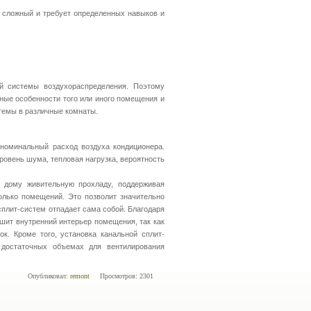
о сложный и требует определенных навыков и
ой системы воздухораспределения. Поэтому
ьные особенности того или иного помещения и
стемы в различные комнаты.
номинальный расход воздуха кондиционера.
ровень шума, тепловая нагрузка, вероятность
у дому живительную прохладу, поддерживая
олько помещений. Это позволит значительно
сплит-систем отпадает сама собой. Благодаря
ушит внутренний интерьер помещения, так как
. Кроме того, установка канальной сплит-
 достаточных объемах для вентилирования
Опубликовал:
remont
Просмотров: 2301