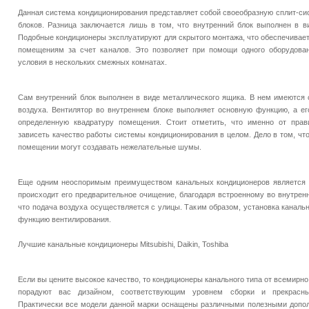
Данная система кондиционирования представляет собой своеобразную сплит-сис
блоков. Разница заключается лишь в том, что внутренний блок выполнен в ви
Подобные кондиционеры эксплуатируют для скрытого монтажа, что обеспечивает
помещениям за счет каналов. Это позволяет при помощи одного оборудова
условия в нескольких смежных комнатах.
Сам внутренний блок выполнен в виде металлического ящика. В нем имеются 
воздуха. Вентилятор во внутреннем блоке выполняет основную функцию, а е
определенную квадратуру помещения. Стоит отметить, что именно от прав
зависеть качество работы системы кондиционирования в целом. Дело в том, ч
помещении могут создавать нежелательные шумы.
Еще одним неоспоримым преимуществом канальных кондиционеров является т
происходит его предварительное очищение, благодаря встроенному во внутренн
что подача воздуха осуществляется с улицы. Таким образом, установка каналь
функцию вентилирования.
Лучшие канальные кондиционеры Mitsubishi, Daikin, Toshiba
Если вы цените высокое качество, то кондиционеры канального типа от всемирно
порадуют вас дизайном, соответствующим уровнем сборки и прекрасны
Практически все модели данной марки оснащены различными полезными дополн