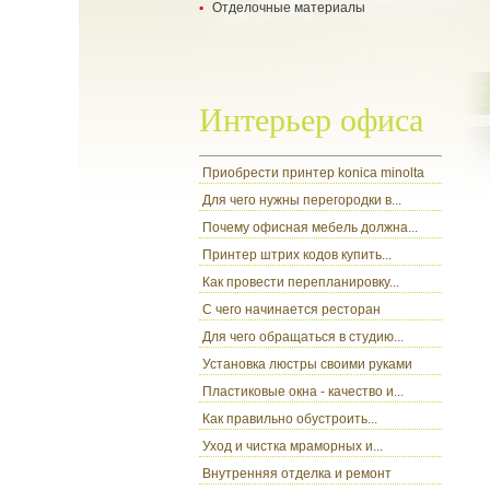
Отделочные материалы
- укладка ламината
- укладка паркетной доски
- все о гипсокартоне
- настил ковролина
- разновидности обоев
- ламинат
- цокольный сайдинг
Интерьер офиса
Приобрести принтер konica minolta
Для чего нужны перегородки в...
Почему офисная мебель должна...
Принтер штрих кодов купить...
Как провести перепланировку...
С чего начинается ресторан
Для чего обращаться в студию...
Установка люстры своими руками
Пластиковые окна - качество и...
Как правильно обустроить...
Уход и чистка мраморных и...
Внутренняя отделка и ремонт