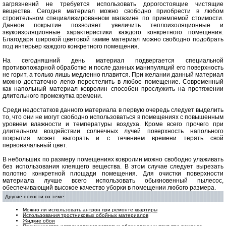
загрязнений не требуется использовать дорогостоящие чистящие
вещества. Сегодня материал можно свободно приобрести в любом
строительном специализированном магазине по приемлемой стоимости.
Данное покрытие позволяет увеличить теплоизоляционные и
звукоизоляционные характеристики каждого конкретного помещения.
Благодаря широкой цветовой гамме материал можно свободно подобрать
под интерьер каждого конкретного помещения.
На сегодняшний день материал подвергается специальной
противопожарной обработке и после данных манипуляций его поверхность
не горит, а только лишь медленно плавится. При желании данный материал
можно достаточно легко перестелить в любое помещение. Современный
как напольный материал ковролин способен прослужить на протяжении
длительного промежутка времени.
Среди недостатков данного материала в первую очередь следует выделить
то, что они не могут свободно использоваться в помещениях с повышенным
уровнем влажности и температуры воздуха. Кроме всего прочего при
длительном воздействии солнечных лучей поверхность напольного
покрытия может выгорать и с течением времени терять свой
первоначальный цвет.
В небольших по размеру помещениях ковролин можно свободно улаживать
без использования клеящего вещества. В этом случае следует вырезать
полотно конкретной площади помещения. Для очистки поверхности
материала лучше всего использовать обыкновенный пылесос,
обеспечивающий высокое качество уборки в помещении любого размера.
Другие новости по теме:
Можно ли использовать антрон при ремонте квартиры
Использования тростниковых обойных материалов
Жидкие обои