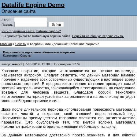
Datalife Engine Demo
Описание сайта
Логин:
Пароль:
Регистрация на сайте!
Забыли пароль?
Вы просматриваете мобильную версию сайта.
Перейти на полную версию сайта.
Главная
»
Советы
» Ковролин или идеальное напольное покрытие
Ковролин или идеальное напольное покрытие
Категория:
Советы
автор:
remont
| 7-05-2014, 12:39 | Просмотров: 2274
Ковровое покрытие, которое изготавливается на основе полиамида,
называется антроном. Следует отметить, что данный материал намного
прочнее и надежнее всех современных существующих в настоящее время
напольных покрытий. В процесс изготовления ковролин проходит самый
жесткий контроль качества, заключающийся в тестировании на содержание
вредных для человека веществ. Благодаря особой технологии
изготовления материал устойчив к загрязнениям и на его очистку не уйдет
много свободного времени и сил.
Даже после длительного периода использования поверхность материала
остается чистой и сохраняет свой внешний первоначальный вид.
Несомненным преимуществом ковролина являются его антистатические
параметры. Это обусловлено тем, что внутри волокна материала
находится графитовый стержень, имеющий небольшую толщину.
За данным материалом достаточно просто ухаживать и для очистки