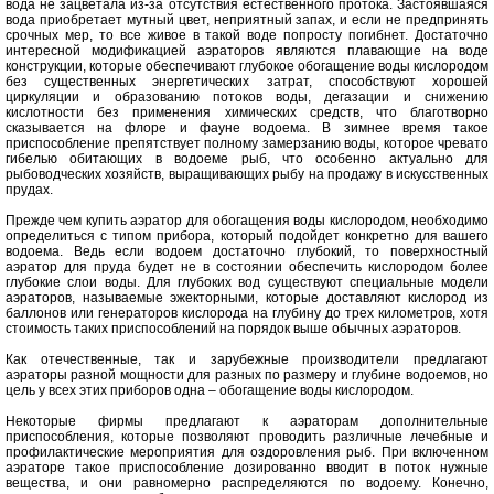
вода не зацветала из-за отсутствия естественного протока. Застоявшаяся
вода приобретает мутный цвет, неприятный запах, и если не предпринять
срочных мер, то все живое в такой воде попросту погибнет. Достаточно
интересной модификацией аэраторов являются плавающие на воде
конструкции, которые обеспечивают глубокое обогащение воды кислородом
без существенных энергетических затрат, способствуют хорошей
циркуляции и образованию потоков воды, дегазации и снижению
кислотности без применения химических средств, что благотворно
сказывается на флоре и фауне водоема. В зимнее время такое
приспособление препятствует полному замерзанию воды, которое чревато
гибелью обитающих в водоеме рыб, что особенно актуально для
рыбоводческих хозяйств, выращивающих рыбу на продажу в искусственных
прудах.
Прежде чем купить аэратор для обогащения воды кислородом, необходимо
определиться с типом прибора, который подойдет конкретно для вашего
водоема. Ведь если водоем достаточно глубокий, то поверхностный
аэратор для пруда будет не в состоянии обеспечить кислородом более
глубокие слои воды. Для глубоких вод существуют специальные модели
аэраторов, называемые эжекторными, которые доставляют кислород из
баллонов или генераторов кислорода на глубину до трех километров, хотя
стоимость таких приспособлений на порядок выше обычных аэраторов.
Как отечественные, так и зарубежные производители предлагают
аэраторы разной мощности для разных по размеру и глубине водоемов, но
цель у всех этих приборов одна – обогащение воды кислородом.
Некоторые фирмы предлагают к аэраторам дополнительные
приспособления, которые позволяют проводить различные лечебные и
профилактические мероприятия для оздоровления рыб. При включенном
аэраторе такое приспособление дозированно вводит в поток нужные
вещества, и они равномерно распределяются по водоему. Конечно,