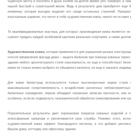
чудесную мечту и поселить в душе хозяев на долгое время уют, комфорт, а та
нашей быстрой и суматошной жизни. Ведь в результате дом приобретет еще б
изюминку, которая выгодно выделит его среди остальных строений. Прекрас
изысканным шармом, что несет в себе художественная ковка, никого не остави
Те квалифицированные мастера, для которых производимая ковка является не 
сумеют придать каждой затейливой картинке реальные очертания, а также долгов
Художественная ковка
, которая применяется для украшения разных конструкци
способ оформления фасада дома – защита балконов при помощи кованых перил и
зданию любого архитектурного стиля изысканность, но еще и способствует без
ковки не только можно выбрать из обширного каталога, но еще и заказать индиви
Для ковки балюстрад используются только высокопрочные марки стали и
максимальная сопротивляемость к воздействию различных неблагоприятных
балконные ограждения, перила обладают огромным запасом прочности, они оч
особенно, если их подвергнуть гальванической обработке (никелированию или х
Поразительные результаты дает порошковая покраска кованых изделий в т
атмосферным капризам и увеличивается срок службы. Помимо этого, испол
художественной ковке эффект благородного металла, а это добавит респект
Вашем дому, коттеджу или офисному зданию.