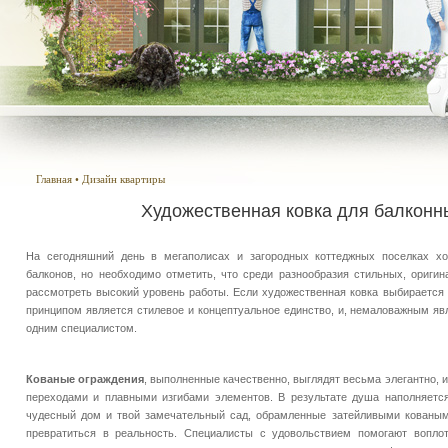
Главная
•
Дизайн квартиры
Художественная ковка для балконн
На сегодняшний день в мегаполисах и загородных коттеджных поселках хо
балконов, но необходимо отметить, что среди разнообразия стильных, ориги
рассмотреть высокий уровень работы. Если художественная ковка выбирается 
принципом является стилевое и концептуальное единство, и, немаловажным явл
одним специалистом.
Кованые ограждения
, выполненные качественно, выглядят весьма элегантно, 
переходами и плавными изгибами элементов. В результате душа наполняется
чудесный дом и твой замечательный сад, обрамленные затейливыми кованым
превратиться в реальность. Специалисты с удовольствием помогают вопло