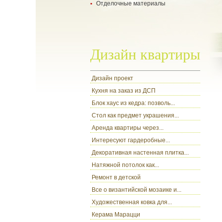
Отделочные материалы
- укладка ламината
- укладка паркетной доски
- все о гипсокартоне
- настил ковролина
- разновидности обоев
- ламинат
- цокольный сайдинг
Дизайн квартиры
Дизайн проект
Кухня на заказ из ДСП
Блок хаус из кедра: позволь...
Стол как предмет украшения...
Аренда квартиры через...
Интересуют гардеробные...
Декоративная настенная плитка...
Натяжной потолок как...
Ремонт в детской
Все о византийской мозаике и...
Художественная ковка для...
Керама Марацци