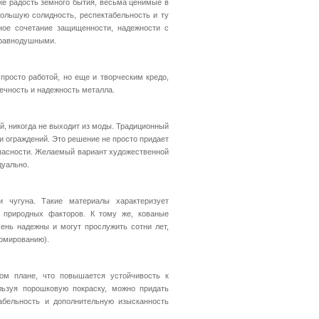
кже радость земного бытия, весьма ценимые в
ольшую солидность, респектабельность и ту
ное сочетание защищенности, надежности с
т равнодушными.
просто работой, но еще и творческим кредо,
ечность и надежность металла.
й, никогда не выходит из моды. Традиционный
 ограждений. Это решение не просто придает
опасности. Желаемый вариант художественной
дуально.
 чугуна. Такие материалы характеризует
 природных факторов. К тому же, кованые
ень надежны и могут прослужить сотни лет,
ромированию).
ом плане, что повышается устойчивость к
ьзуя порошковую покраску, можно придать
абельность и дополнительную изысканность