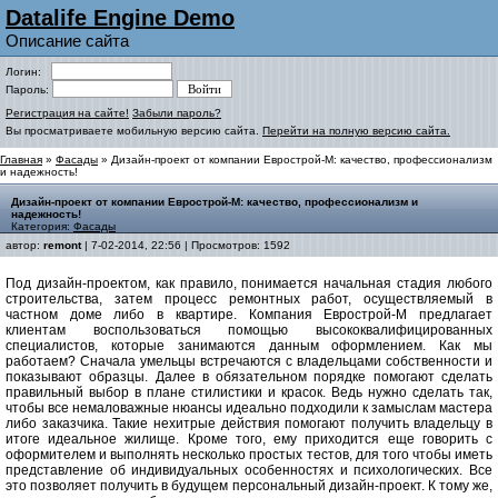
Datalife Engine Demo
Описание сайта
Логин:
Пароль:
Регистрация на сайте!
Забыли пароль?
Вы просматриваете мобильную версию сайта.
Перейти на полную версию сайта.
Главная
»
Фасады
» Дизайн-проект от компании Еврострой-М: качество, профессионализм
и надежность!
Дизайн-проект от компании Еврострой-М: качество, профессионализм и
надежность!
Категория:
Фасады
автор:
remont
| 7-02-2014, 22:56 | Просмотров: 1592
Под дизайн-проектом, как правило, понимается начальная стадия любого
строительства, затем процесс ремонтных работ, осуществляемый в
частном доме либо в квартире. Компания Еврострой-М предлагает
клиентам воспользоваться помощью высококвалифицированных
специалистов, которые занимаются данным оформлением. Как мы
работаем? Сначала умельцы встречаются с владельцами собственности и
показывают образцы. Далее в обязательном порядке помогают сделать
правильный выбор в плане стилистики и красок. Ведь нужно сделать так,
чтобы все немаловажные нюансы идеально подходили к замыслам мастера
либо заказчика. Такие нехитрые действия помогают получить владельцу в
итоге идеальное жилище. Кроме того, ему приходится еще говорить с
оформителем и выполнять несколько простых тестов, для того чтобы иметь
представление об индивидуальных особенностях и психологических. Все
это позволяет получить в будущем персональный дизайн-проект. К тому же,