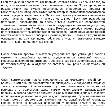
Если это дизайн-проект, то, как правило, состоит также из плана полов, то
есть, сторонами принимается во внимание покрытие. После проведения
реконструкции на бумаге обозначаются определенные ареалы и
конкретные разновидности материалов, которые станут использоваться во
время осуществления ремонта. Затем, мастерами указывается начальная
точка настила, например и многое остальное. Если это разработка
потолочной поверхности, то здесь обычно схематично отображается
точное местонахождение сборки и ее последующее применение, допустим,
подвесных конструкций либо натяжных. Помимо этого обозначается высота
потолков в обязательном порядке и его разрезы. Затем, отмечается точный
монтаж осветительных приборов и разновидность. В замысел входит план
освещения, потому как нужно обозначать участки включения каждого
осветительного прибора и выключения.
После того как простой обыватель утвердил все требуемые для работы
чертежи в разработке дизайна, осуществляется авторский надзор.
Проверка позволяет гарантировать соответствие всех выполняемых работ
по строительству либо отделке по обговоренной ранее концептуальной
задумке.
Опыт деятельности наших специалистов, занимающихся дизайном –
богатый и эти знания сочетаются с индивидуальным подходом к каждому
заказу владельца. Следовательно, у них появляется возможность
воплощать в реальность даже самые удивительные замысловатые
проекты. Мастера работают совместно с архитекторами, а значит, создают
полноценный дизайн-проект для каждого помещения, будь то маленькая
студия, дом за городом, одни кабинет или же целый рабочий комплекс.
Проще говоря, с помощью разработки у простых обывателей есть