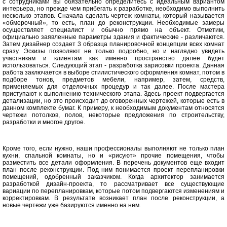
с сотрудниками вы обязательно определитесь с идеальным вариантом
интерьера, но прежде чем прибегать к разработке, необходимо выполнить
несколько этапов. Сначала сделать чертеж комнаты, который называется
«обмерочный», то есть, план до реконструкции. Необходимые замеры
осуществляет специалист и обычно прямо на объект. Отметим,
официально заявленные параметры здания и фактические - различаются.
Затем дизайнер создает 3 образца планировочной концепции всех комнат
сразу. Эскизы позволяют не только подробно, но и наглядно увидеть
участникам и клиентам как именно пространство далее будет
использоваться. Следующий этап - разработка зарисовки проекта. Данная
работа заключается в выборе стилистического оформления комнат, потом в
подборе тонов, предметов мебели, например, затем, средств,
применяемых для отделочных процедур и так далее. После мастера
приступают к выполнению технического этапа. Здесь проект подвергается
детализации, но это происходит до оговоренных чертежей, которые есть в
данном комплекте бумаг. К примеру, к необходимым документам относятся
чертежи потолков, полов, некоторые предложения по строительству,
разработки и многое другое.
Кроме того, если нужно, наши профессионалы выполняют не только план
кухни, спальной комнаты, но и «рисуют» прочие помещения, чтобы
разместить все детали оформления. В перечень документов еще входит
план после реконструкции. Под ним понимается проект перепланировки
помещений, одобренный заказчиком. Когда архитектор занимается
разработкой дизайн-проекта, то рассматривает все существующие
вариации по перепланировкам, которые потом подвергаются изменениям и
корректировкам. В результате возникает план после реконструкции, а
новые чертежи уже базируются именно на нем.