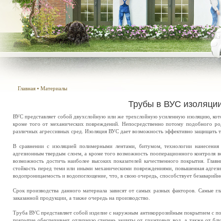
Главная
•
Материалы
Трубы в ВУС изоляци
ВУС представляет собой двухслойную или же трехслойную усиленную изоляцию, кото
кроме того от механических повреждений. Непосредственно потому подобного род
различных агрессивных сред. Изоляция ВУС дает возможность эффективно защищать 
В сравнении с изоляцией полимерными лентами, битумом, технологии нанесения
адгезионным твердым слоем, а кроме того возможность пооперационного контроля во
возможность достичь наиболее высоких показателей качественного покрытия. Главны
стойкость перед теми или иными механическими повреждениями, повышенная адгезия,
водопроницаемость и водопоглощение, что, в свою очередь, способствует безаварийн
Срок производства данного материала зависят от самых разных факторов. Самые гл
заказанной продукции, а также очередь на производство.
Труба ВУС представляет собой изделие с наружным антикоррозийным покрытием с 
покрытие обеспечивает отличную степень защиты от грунтовых вод, а также от бл