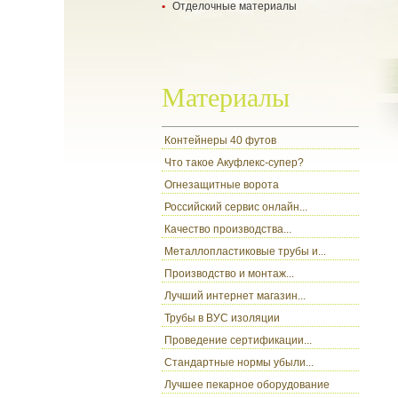
Отделочные материалы
- укладка ламината
- укладка паркетной доски
- все о гипсокартоне
- настил ковролина
- разновидности обоев
- ламинат
- цокольный сайдинг
Материалы
Контейнеры 40 футов
Что такое Акуфлекс-супер?
Огнезащитные ворота
Российский сервис онлайн...
Качество производства...
Металлопластиковые трубы и...
Производство и монтаж...
Лучший интернет магазин...
Трубы в ВУС изоляции
Проведение сертификации...
Стандартные нормы убыли...
Лучшее пекарное оборудование