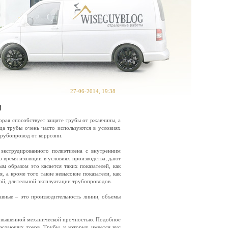
27-06-2014, 19:38
и
рая способствует защите трубы от ржавчины, а
а трубы очень часто используются в условиях
трубопровод от коррозии.
 экструдированного полиэтилена с внутренним
 время изоляции в условиях производства, дают
м образом это касается таких показателей, как
 а кроме того такие невысокие показатели, как
ой, длительной эксплуатации трубопроводов.
авные – это производительность линии, объемы
повышенной механической прочностью. Подобное
уждающих токов. Трубы, у которых имеется вус