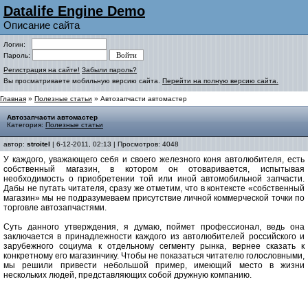
Datalife Engine Demo
Описание сайта
Логин:
Пароль:
Регистрация на сайте!
Забыли пароль?
Вы просматриваете мобильную версию сайта.
Перейти на полную версию сайта.
Главная
»
Полезные статьи
» Автозапчасти автомастер
Автозапчасти автомастер
Категория:
Полезные статьи
автор:
stroitel
| 6-12-2011, 02:13 | Просмотров: 4048
У каждого, уважающего себя и своего железного коня автолюбителя, есть
собственный магазин, в котором он отоваривается, испытывая
необходимость о приобретении той или иной автомобильной запчасти.
Дабы не путать читателя, сразу же отметим, что в контексте «собственный
магазин» мы не подразумеваем присутствие личной коммерческой точки по
торговле автозапчастями.
Суть данного утверждения, я думаю, поймет профессионал, ведь она
заключается в принадлежности каждого из автолюбителей российского и
зарубежного социума к отдельному сегменту рынка, вернее сказать к
конкретному его магазинчику. Чтобы не показаться читателю голословными,
мы решили привести небольшой пример, имеющий место в жизни
нескольких людей, представляющих собой дружную компанию.