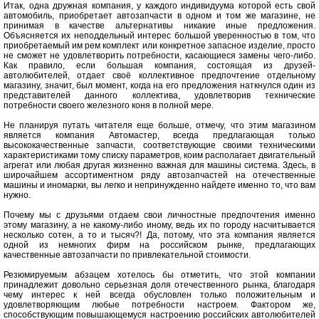
Итак, одна дружная компания, у каждого индивидуума которой есть свой
автомобиль, приобретает автозапчасти в одном и том же магазине, не
принимая в качестве альтернативы никакие иные предложения.
Объясняется их неподдельный интерес большой уверенностью в том, что
приобретаемый им рем комплект или конкретное запасное изделие, просто
не сможет не удовлетворить потребности, касающиеся замены чего-либо.
Как правило, если большая компания, состоящая из друзей-
автолюбителей, отдает своё коллективное предпочтение отдельному
магазину, значит, был момент, когда на его предложения наткнулся один из
представителей данного коллектива, удовлетворив технические
потребности своего железного коня в полной мере.
Не планируя путать читателя еще больше, отмечу, что этим магазином
является компания Автомастер, всегда предлагающая только
высококачественные запчасти, соответствующие своими техническими
характеристиками тому списку параметров, коим располагает двигательный
агрегат или любая другая жизненно важная для машины система. Здесь, в
широчайшем ассортиментном ряду автозапчастей на отечественные
машины и иномарки, вы легко и непринужденно найдете именно то, что вам
нужно.
Почему мы с друзьями отдаем свои личностные предпочтения именно
этому магазину, а не какому-либо иному, ведь их по городу насчитывается
несколько сотен, а то и тысяч?! Да, потому, что эта компания является
одной из немногих фирм на российском рынке, предлагающих
качественные автозапчасти по привлекательной стоимости.
Резюмируемым абзацем хотелось бы отметить, что этой компании
принадлежит довольно серьезная доля отечественного рынка, благодаря
чему интерес к ней всегда обусловлен только положительным и
удовлетворяющим любые потребности настроем. Фактором же,
способствующим повышающемуся настроению российских автолюбителей