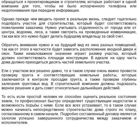
обращаться к проектировщикам и строителям, которые работают в одной
компании для того, чтобы не было испорченного телефона или
недопонимания при передаче информации.
Однако прежде чем вводить проект в реальную жизнь, следует тщательно
подобрать участок для строительства, который будет соответствовать
пожеланиям заказчика. Нужно учитывать отдаленность от города или от
центра, водоема, леса, а также смотреть на проведенные коммуникации,
так как все это нужно будет делать будущему владельцу за свой счет.
Обратить внимание нужно и на будущий вид из окна разных помещений,
так как от этого в частности будет зависеть расположение входной двери и
окон. Также немаловажное значение играет размер участка, который
должен соответствовать площади конструкции. В идеале на одну часть
дома должно приходиться десять частей земельного участка.
Ели с участком все решено давно, то в таком случае очень важно провести
проверку грунта и соответствующие земельные работы, которые
заключаются в контроле просадки грунта, а также проверке глубины
залегания грунтовых вод. В строительной компании должны подсказать
верное решение и дать совет относительно дальнейших действий.
То есть если простой человек не способен оценить реальное состояние
земли, то профессионал быстро определяет существующие недостатки и
возможность борьбы с ними. Если все всех устраивает, то в таком случае
можно начинать непосредственно строительство дома строго по плану,
согласованному в самом начале. Подробно составленный договор является
залогом успешно завершенного сотрудничества между заказчиком и
исполнителем.